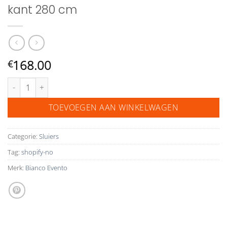
kant 280 cm
168.00
€
Bianco Evento kanten sluier S307 met kant 280 cm aantal
TOEVOEGEN AAN WINKELWAGEN
Categorie:
Sluiers
Tag:
shopify-no
Merk:
Bianco Evento