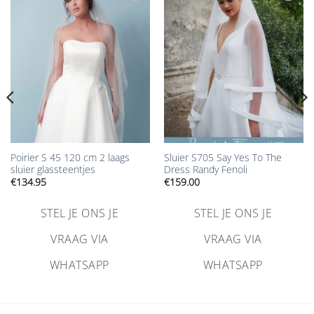
Aan
Aan
verlanglijst
verlanglijst
toevoegen
toevoegen
Poirier S 45 120 cm 2 laags
Sluier S705 Say Yes To The
sluier glassteentjes
Dress Randy Fenoli
€
134.95
€
159.00
STEL JE ONS JE
STEL JE ONS JE
VRAAG VIA
VRAAG VIA
WHATSAPP
WHATSAPP