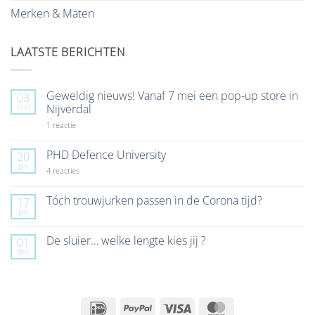
Merken & Maten
LAATSTE BERICHTEN
Geweldig nieuws! Vanaf 7 mei een pop-up store in
03
mei
Nijverdal
op
1 reactie
Geweldig
nieuws!
Vanaf
PHD Defence University
20
7
jan
mei
op
4 reacties
een
PHD
pop-
Defence
up
University
Tóch trouwjurken passen in de Corona tijd?
17
store
jan
Geen
in
reacties
Nijverdal
op
De sluier… welke lengte kies jij ?
01
Tóch
dec
trouwjurken
Geen
passen
reacties
in
op
de
De
Corona
sluier…
tijd?
welke
IDeal
PayPal
Visa
MasterCard
lengte