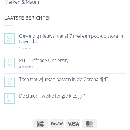
Merken & Maten
LAATSTE BERICHTEN
Geweldig nieuws! Vanaf 7 mei een pop-up store in
03
mei
Nijverdal
op
1 reactie
Geweldig
nieuws!
Vanaf
PHD Defence University
20
7
jan
mei
op
4 reacties
een
PHD
pop-
Defence
up
University
Tóch trouwjurken passen in de Corona tijd?
17
store
jan
Geen
in
reacties
Nijverdal
op
De sluier… welke lengte kies jij ?
01
Tóch
dec
trouwjurken
Geen
passen
reacties
in
op
de
De
Corona
sluier…
tijd?
welke
IDeal
PayPal
Visa
MasterCard
lengte
kies