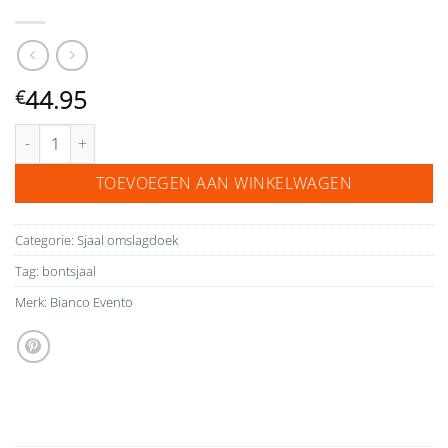
44.95
€
Bianco Evento bridal scarf E318 aantal
TOEVOEGEN AAN WINKELWAGEN
Categorie:
Sjaal omslagdoek
Tag:
bontsjaal
Merk:
Bianco Evento