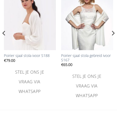
Aan
Aan
verlanglijst
verlanglijst
toevoegen
toevoegen
Poirier sjaal stola gebreid ivoor
Poirier sjaal stola ivoor S188
S167
€
79.00
€
65.00
STEL JE ONS JE
STEL JE ONS JE
VRAAG VIA
VRAAG VIA
WHATSAPP
WHATSAPP