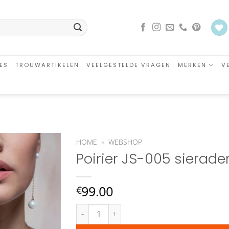
ES
TROUWARTIKELEN
VEELGESTELDE VRAGEN
MERKEN
V
HOME
»
WEBSHOP
Poirier JS-005 sierade
Aan
verlanglijst
toevoegen
99.00
€
Poirier JS-005 sieraden set Céline aantal