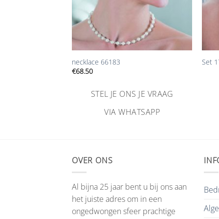
+
+
necklace 66183
Set 
€
68.50
STEL JE ONS JE VRAAG
NS JE VRAAG
VIA WHATSAPP
HATSAPP
OVER ONS
INF
Al bijna 25 jaar bent u bij ons aan
Bedr
het juiste adres om in een
Alg
ongedwongen sfeer prachtige