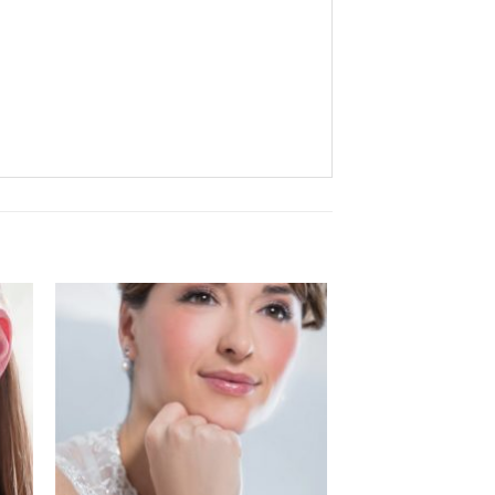
Aan
ijst
verlanglijst
gen
toevoegen