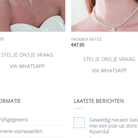
+
176
necklace 66152
€
47.95
STEL JE ONS JE VRAAG
STEL JE ONS JE VRAAG
VIA WHATSAPP
VIA WHATSAPP
ORMATIE
LAATSTE BERICHTEN
ijfsgegevens
Geweldig nieuws! Van
03
mei
mei een pop-up store 
emene voorwaarden
Nijverdal