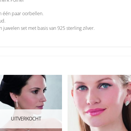
n één paar oorbellen.
ud.
 juwelen set met basis van 925 sterling zilver.
Aan
Aan
verlanglijst
verlangl
toevoegen
toevoe
UITVERKOCHT