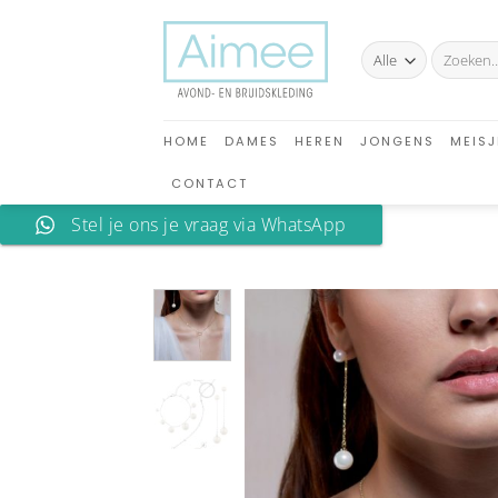
Ga
naar
Zoeken
inhoud
naar:
HOME
DAMES
HEREN
JONGENS
MEISJ
CONTACT
Stel je ons je vraag via WhatsApp