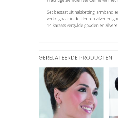
Set bestaat uit halsketting, armband e
verkrijgbaar in de kleuren zilver en go
14 karaats vergulde gouden en zilveren
GERELATEERDE PRODUCTEN
Aan
Aan
verlanglijst
verlanglijst
toevoegen
toevoegen