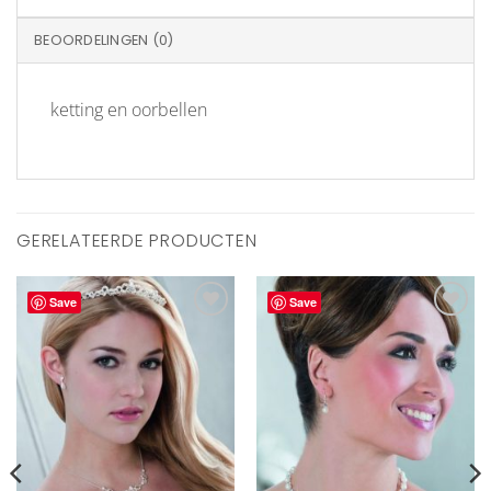
BEOORDELINGEN (0)
ketting en oorbellen
GERELATEERDE PRODUCTEN
Save
Save
Aan
Aan
verlanglijst
verlanglijst
toevoegen
toevoegen