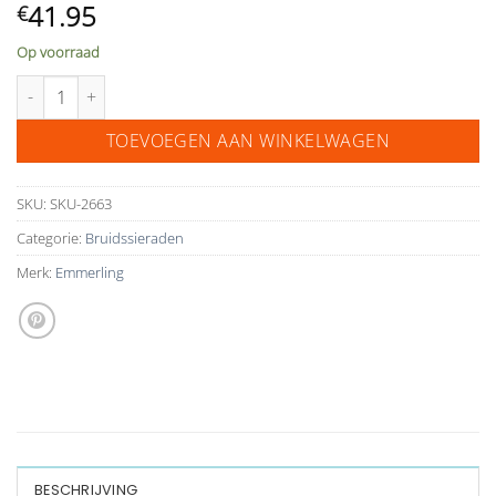
41.95
€
Op voorraad
necklace 66185 aantal
TOEVOEGEN AAN WINKELWAGEN
SKU:
SKU-2663
Categorie:
Bruidssieraden
Merk:
Emmerling
BESCHRIJVING