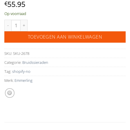
55.95
€
Op voorraad
earrings 63052-1 aantal
TOEVOEGEN AAN WINKELWAGEN
SKU:
SKU-2678
Categorie:
Bruidssieraden
Tag:
shopify-no
Merk:
Emmerling