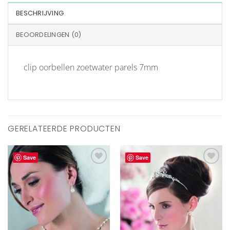
BESCHRIJVING
BEOORDELINGEN (0)
clip oorbellen zoetwater parels 7mm
GERELATEERDE PRODUCTEN
Save
Save
Aan
Aan
verlanglijst
verlanglijst
toevoegen
toevoegen