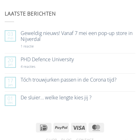
LAATSTE BERICHTEN
Geweldig nieuws! Vanaf 7 mei een pop-up store in
03
mei
Nijverdal
op
1 reactie
Geweldig
nieuws!
Vanaf
PHD Defence University
20
7
jan
mei
op
4 reacties
een
PHD
pop-
Defence
up
University
Tóch trouwjurken passen in de Corona tijd?
17
store
jan
Geen
in
reacties
Nijverdal
op
De sluier… welke lengte kies jij ?
01
Tóch
dec
trouwjurken
Geen
passen
reacties
in
op
de
De
Corona
sluier…
tijd?
welke
IDeal
PayPal
Visa
MasterCard
lengte
kies
jij