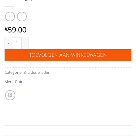
59.00
€
Earring poirier NC-1325 aantal
TOEVOEGEN AAN WINKELWAGEN
Categorie:
Bruidssieraden
Merk:
Poirier