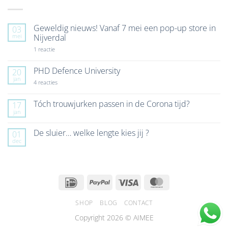
Geweldig nieuws! Vanaf 7 mei een pop-up store in
03
mei
Nijverdal
op
1 reactie
Geweldig
nieuws!
Vanaf
PHD Defence University
20
7
jan
mei
op
4 reacties
een
PHD
pop-
Defence
up
University
Tóch trouwjurken passen in de Corona tijd?
17
store
jan
Geen
in
reacties
Nijverdal
op
De sluier… welke lengte kies jij ?
01
Tóch
dec
trouwjurken
Geen
passen
reacties
in
op
de
De
Corona
sluier…
tijd?
welke
IDeal
PayPal
Visa
MasterCard
lengte
kies
jij
SHOP
BLOG
CONTACT
?
Copyright 2026 © AIMEE