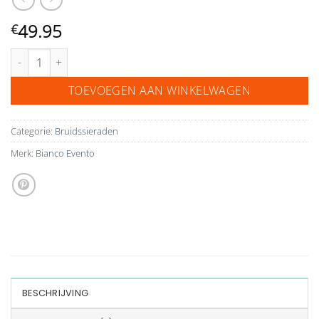
49.95
€
Bianco Evento sieraden set strass parel voor de bruid N40 aantal
TOEVOEGEN AAN WINKELWAGEN
Categorie:
Bruidssieraden
Merk:
Bianco Evento
BESCHRIJVING