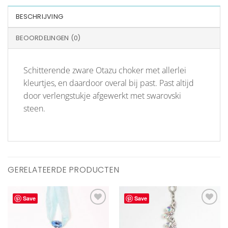
BESCHRIJVING
BEOORDELINGEN (0)
Schitterende zware Otazu choker met allerlei
kleurtjes, en daardoor overal bij past. Past altijd
door verlengstukje afgewerkt met swarovski
steen.
GERELATEERDE PRODUCTEN
Save
Save
Aan
Aan
verlanglijst
verlanglijst
toevoegen
toevoegen