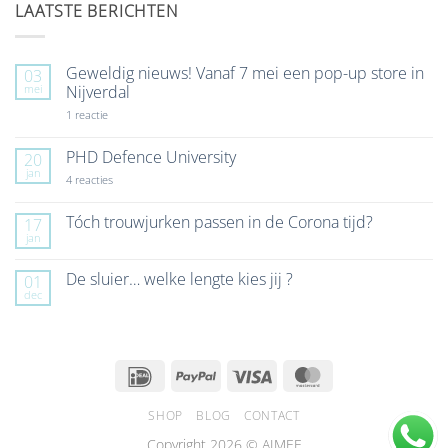
LAATSTE BERICHTEN
Geweldig nieuws! Vanaf 7 mei een pop-up store in
03
mei
Nijverdal
op
1 reactie
Geweldig
nieuws!
Vanaf
PHD Defence University
20
7
jan
mei
op
4 reacties
een
PHD
pop-
Defence
up
University
Tóch trouwjurken passen in de Corona tijd?
17
store
jan
Geen
in
reacties
Nijverdal
op
De sluier… welke lengte kies jij ?
01
Tóch
dec
trouwjurken
Geen
passen
reacties
in
op
de
De
Corona
sluier…
tijd?
welke
IDeal
PayPal
Visa
MasterCard
lengte
kies
jij
SHOP
BLOG
CONTACT
?
Copyright 2026 © AIMEE