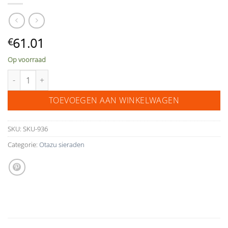
61.01
€
Op voorraad
Otazu choker multicolour aantal
TOEVOEGEN AAN WINKELWAGEN
SKU:
SKU-936
Categorie:
Otazu sieraden