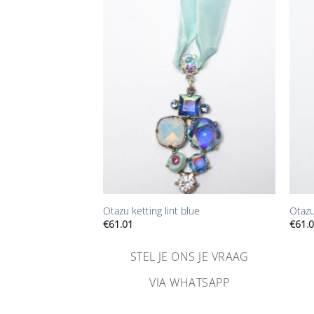
Aan
Aan
verlanglijst
verlanglijst
toevoegen
toevoegen
+
+
 flower AB
Otazu ketting lint blue
Otazu
€
61.01
€
61.
NS JE VRAAG
STEL JE ONS JE VRAAG
HATSAPP
VIA WHATSAPP