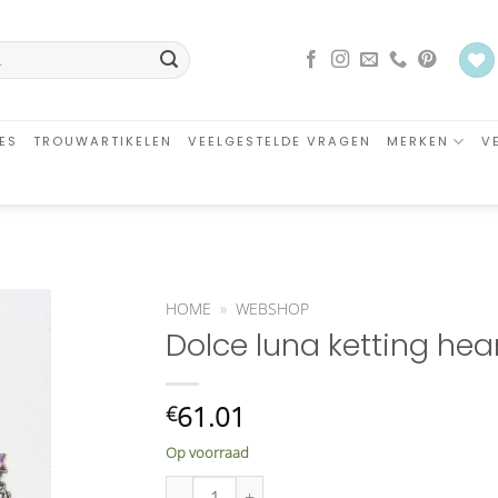
ES
TROUWARTIKELEN
VEELGESTELDE VRAGEN
MERKEN
V
HOME
»
WEBSHOP
Dolce luna ketting hea
an
glijst
oegen
61.01
€
Op voorraad
Dolce luna ketting heart angel aantal