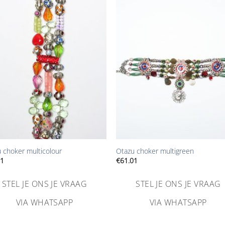
Aan
Aan
verlanglijst
verlangl
toevoegen
toevoe
+
 choker multicolour
Otazu choker multigreen
01
€
61.01
STEL JE ONS JE VRAAG
STEL JE ONS JE VRAAG
VIA WHATSAPP
VIA WHATSAPP