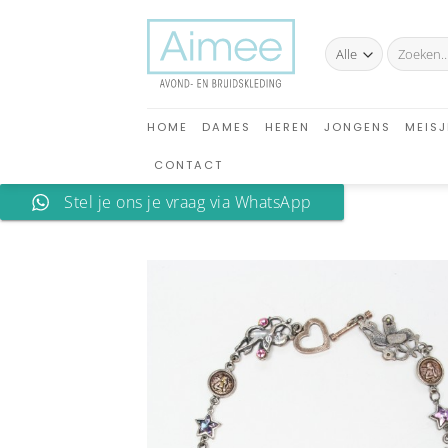
Ga
naar
Zoeken
inhoud
naar:
HOME
DAMES
HEREN
JONGENS
MEISJ
CONTACT
Stel je ons je vraag via WhatsApp
A
verlan
toev