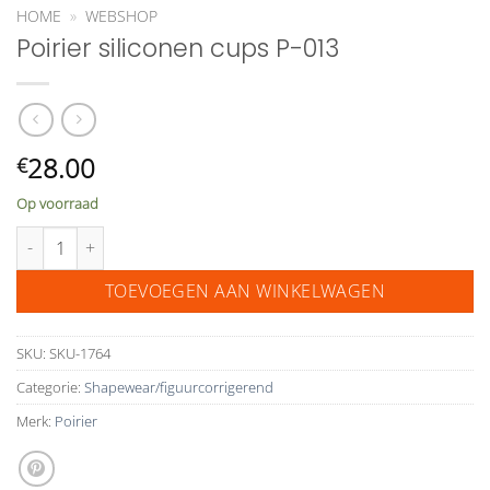
HOME
»
WEBSHOP
Poirier siliconen cups P-013
28.00
€
Op voorraad
Poirier siliconen cups P-013 aantal
TOEVOEGEN AAN WINKELWAGEN
SKU:
SKU-1764
Categorie:
Shapewear/figuurcorrigerend
Merk:
Poirier