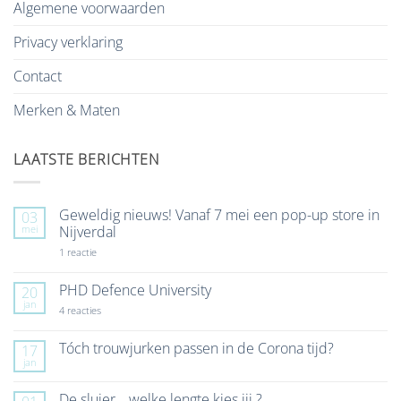
Algemene voorwaarden
Privacy verklaring
Contact
Merken & Maten
LAATSTE BERICHTEN
Geweldig nieuws! Vanaf 7 mei een pop-up store in
03
mei
Nijverdal
op
1 reactie
Geweldig
nieuws!
Vanaf
PHD Defence University
20
7
jan
mei
op
4 reacties
een
PHD
pop-
Defence
up
University
Tóch trouwjurken passen in de Corona tijd?
17
store
jan
Geen
in
reacties
Nijverdal
op
De sluier… welke lengte kies jij ?