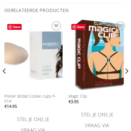
GERELATEERDE PRODUCTEN
Save
Save
Aan
Aan
verlanglijst
verlanglijst
toevoegen
toevoegen
Poirier Bridal Cookie cups P-
Magic Clip
014
€
3.95
€
14.95
STEL JE ONS JE
STEL JE ONS JE
VRAAG VIA
VRAAG VIA