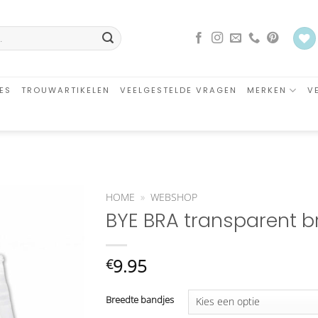
ES
TROUWARTIKELEN
VEELGESTELDE VRAGEN
MERKEN
V
HOME
»
WEBSHOP
BYE BRA transparent b
Aan
verlanglijst
toevoegen
9.95
€
Breedte bandjes