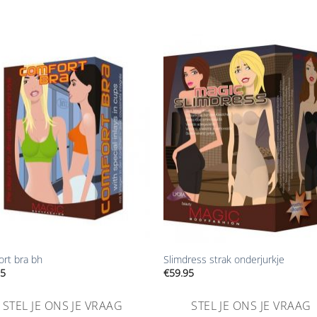
Aan
Aan
verlanglijst
verlangl
toevoegen
toevoe
+
rt bra bh
Slimdress strak onderjurkje
95
€
59.95
STEL JE ONS JE VRAAG
STEL JE ONS JE VRAAG