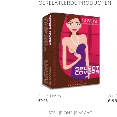
GERELATEERDE PRODUCTEN
Aan
Aan
verlanglijst
verlanglijst
toevoegen
toevoegen
+
+
Secret covers
Comfo
€
9.95
€
19.
NS JE VRAAG
STEL JE ONS JE VRAAG