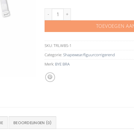
BYE BRA transparent bra straps aantal
TOEVOEGEN AA
SKU:
TRLWBS-1
Categorie:
Shapewear/figuurcorrigerend
Merk:
BYE BRA
IE
BEOORDELINGEN (0)