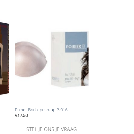
Aan
ijst
verlanglijst
gen
toevoegen
+
Poirier Bridal push-up P-016
€
17.50
STEL JE ONS JE VRAAG