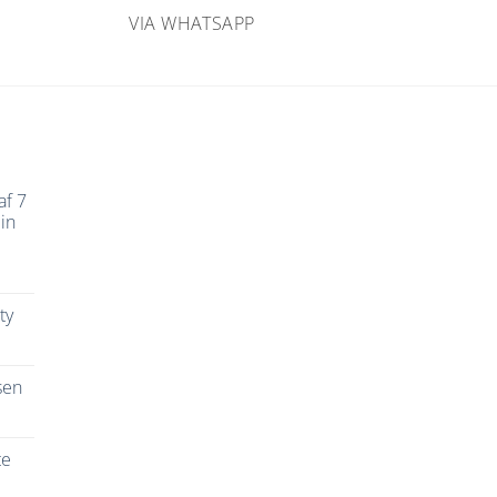
VIA WHATSAPP
af 7
in
ty
sen
te