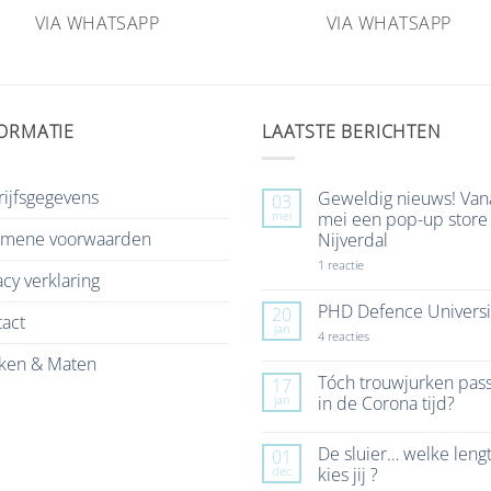
VIA WHATSAPP
VIA WHATSAPP
ORMATIE
LAATSTE BERICHTEN
ijfsgegevens
Geweldig nieuws! Van
03
mei
mei een pop-up store 
emene voorwaarden
Nijverdal
op
1 reactie
acy verklaring
Geweldig
nieuws!
Vanaf
PHD Defence Universi
20
act
7
jan
mei
op
4 reacties
een
PHD
ken & Maten
pop-
Defence
up
University
Tóch trouwjurken pas
17
store
jan
in de Corona tijd?
in
Nijverdal
Geen
reacties
De sluier… welke leng
01
op
Tóch
dec
kies jij ?
trouwjurken