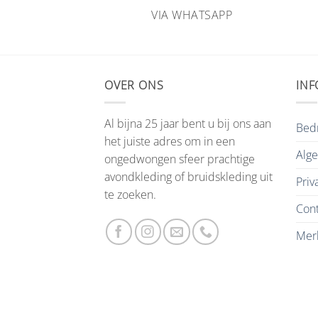
HATSAPP
VIA WHATSAPP
OVER ONS
INF
Al bijna 25 jaar bent u bij ons aan
Bedr
het juiste adres om in een
Alg
ongedwongen sfeer prachtige
avondkleding of bruidskleding uit
Priv
te zoeken.
Cont
Mer