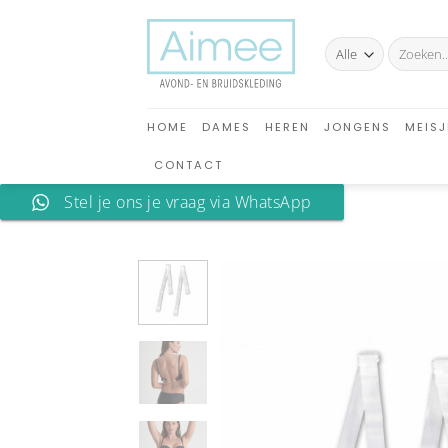
Ga
naar
Zoeken
inhoud
naar:
HOME
DAMES
HEREN
JONGENS
MEISJ
CONTACT
Stel je ons je vraag via WhatsApp