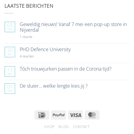
LAATSTE BERICHTEN
Geweldig nieuws! Vanaf 7 mei een pop-up store in
03
mei
Nijverdal
op
1 reactie
Geweldig
nieuws!
Vanaf
PHD Defence University
20
7
jan
mei
op
4 reacties
een
PHD
pop-
Defence
up
University
Tóch trouwjurken passen in de Corona tijd?
17
store
jan
Geen
in
reacties
Nijverdal
op
De sluier… welke lengte kies jij ?
01
Tóch
dec
trouwjurken
Geen
passen
reacties
in
op
de
De
Corona
sluier…
tijd?
welke
IDeal
PayPal
Visa
MasterCard
lengte
kies
jij
SHOP
BLOG
CONTACT
?