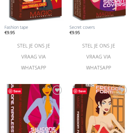
Fashion tape
Secret covers
€
9.95
€
9.95
STEL JE ONS JE
STEL JE ONS JE
VRAAG VIA
VRAAG VIA
WHATSAPP
WHATSAPP
Save
Save
Aan
Aan
verlanglijst
verlanglijst
toevoegen
toevoegen