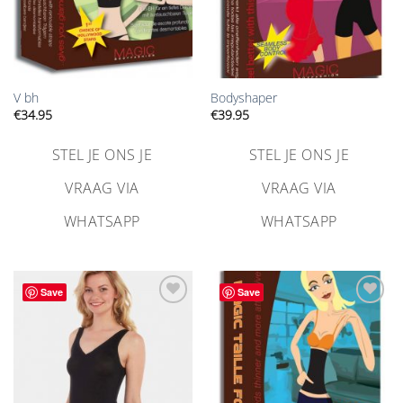
V bh
Bodyshaper
€
34.95
€
39.95
STEL JE ONS JE
STEL JE ONS JE
VRAAG VIA
VRAAG VIA
WHATSAPP
WHATSAPP
Save
Save
Aan
Aan
verlanglijst
verlanglijst
toevoegen
toevoegen