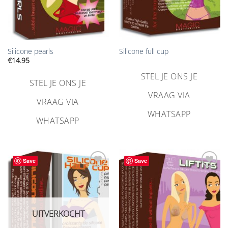
Silicone pearls
Silicone full cup
€
14.95
STEL JE ONS JE
STEL JE ONS JE
VRAAG VIA
VRAAG VIA
WHATSAPP
WHATSAPP
Save
Save
Aan
Aan
verlanglijst
verlanglijst
toevoegen
toevoegen
UITVERKOCHT