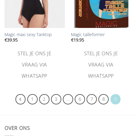
Magic maxi sexy Tanktop
Magic tailleformer
€
39.95
€
19.95
STEL JE ONS JE
STEL JE ONS JE
VRAAG VIA
VRAAG VIA
WHATSAPP
WHATSAPP
1
2
3
…
6
7
8
9
OVER ONS