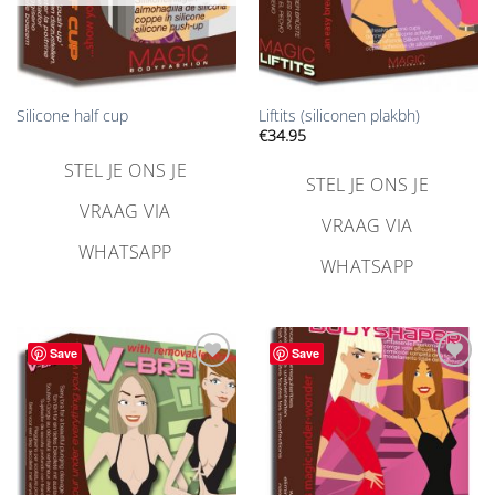
Silicone half cup
Liftits (siliconen plakbh)
€
34.95
STEL JE ONS JE
STEL JE ONS JE
VRAAG VIA
VRAAG VIA
WHATSAPP
WHATSAPP
Save
Save
Aan
Aan
verlanglijst
verlanglijst
toevoegen
toevoegen