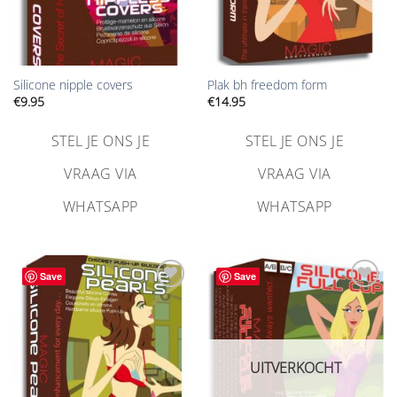
Silicone nipple covers
Plak bh freedom form
€
9.95
€
14.95
STEL JE ONS JE
STEL JE ONS JE
VRAAG VIA
VRAAG VIA
WHATSAPP
WHATSAPP
Save
Save
Aan
Aan
verlanglijst
verlanglijst
toevoegen
toevoegen
UITVERKOCHT