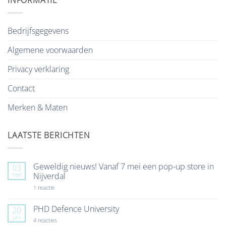
INFORMATIE
Bedrijfsgegevens
Algemene voorwaarden
Privacy verklaring
Contact
Merken & Maten
LAATSTE BERICHTEN
Geweldig nieuws! Vanaf 7 mei een pop-up store in
03
mei
Nijverdal
op
1 reactie
Geweldig
nieuws!
Vanaf
PHD Defence University
20
7
jan
mei
op
4 reacties