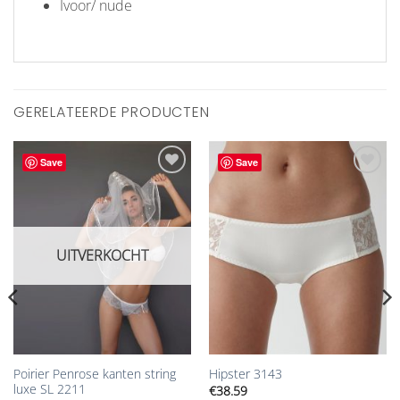
Ivoor/ nude
GERELATEERDE PRODUCTEN
Save
Save
Aan
Aan
verlanglijst
verlanglijst
toevoegen
toevoegen
UITVERKOCHT
Poirier Penrose kanten string
Hipster 3143
luxe SL 2211
€
38.59