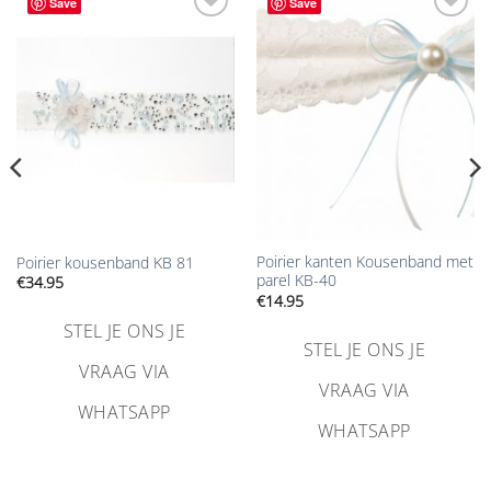
Save
Save
Aan
Aan
verlanglijst
verlanglijst
toevoegen
toevoegen
Poirier kanten Kousenband met
Poirier kousenband KB 81
parel KB-40
€
34.95
€
14.95
STEL JE ONS JE
STEL JE ONS JE
VRAAG VIA
VRAAG VIA
WHATSAPP
WHATSAPP