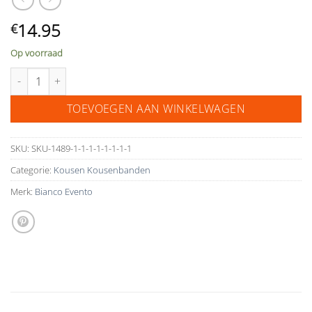
14.95
€
Op voorraad
Bianco Evento Kousenband met strikje SB7 aantal
TOEVOEGEN AAN WINKELWAGEN
SKU:
SKU-1489-1-1-1-1-1-1-1-1
Categorie:
Kousen Kousenbanden
Merk:
Bianco Evento