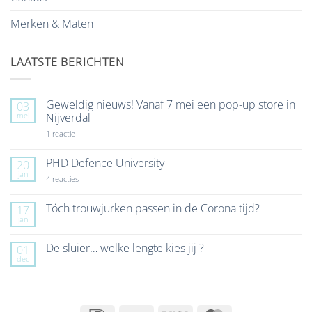
Merken & Maten
LAATSTE BERICHTEN
Geweldig nieuws! Vanaf 7 mei een pop-up store in
03
mei
Nijverdal
op
1 reactie
Geweldig
nieuws!
Vanaf
PHD Defence University
20
7
jan
mei
op
4 reacties
een
PHD
pop-
Defence
up
University
Tóch trouwjurken passen in de Corona tijd?
17
store
jan
Geen
in
reacties
Nijverdal
op
De sluier… welke lengte kies jij ?
01
Tóch
dec
trouwjurken
Geen
passen
reacties
in
op
de
De
Corona
sluier…
tijd?
welke