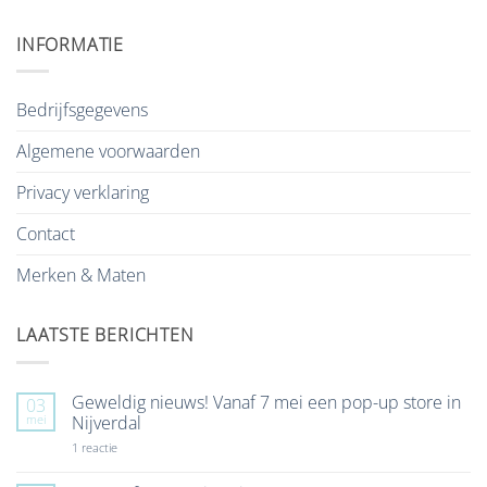
INFORMATIE
Bedrijfsgegevens
Algemene voorwaarden
Privacy verklaring
Contact
Merken & Maten
LAATSTE BERICHTEN
Geweldig nieuws! Vanaf 7 mei een pop-up store in
03
mei
Nijverdal
op
1 reactie
Geweldig
nieuws!