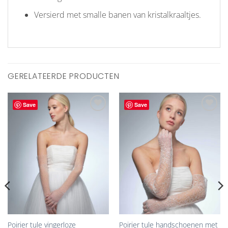
Versierd met smalle banen van kristalkraaltjes.
GERELATEERDE PRODUCTEN
Save
Save
Aan
Aan
verlanglijst
verlanglijst
toevoegen
toevoegen
Poirier tule vingerloze
Poirier tule handschoenen met