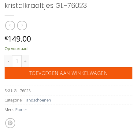
kristalkraaltjes GL-76023
149.00
€
Op voorraad
Poirier handschoenen met kristalkraaltjes GL-76023 aantal
TOEVOEGEN AAN WINKELWAGEN
SKU:
GL-76023
Categorie:
Handschoenen
Merk:
Poirier