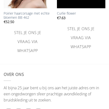
Poirier haarcorsage met echte
Curlie flower
bloemen BB 462
€
7.63
€
52.50
STEL JE ONS JE
STEL JE ONS JE
VRAAG VIA
VRAAG VIA
WHATSAPP
WHATSAPP
OVER ONS
Al bijna 25 jaar bent u bij ons aan het juiste adres om in
een ongedwongen sfeer prachtige avondkleding of
bruidskleding uit te zoeken.