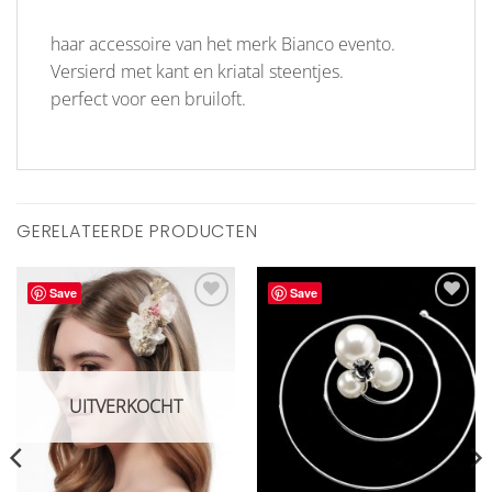
haar accessoire van het merk Bianco evento.
Versierd met kant en kriatal steentjes.
perfect voor een bruiloft.
GERELATEERDE PRODUCTEN
Save
Save
Aan
Aan
verlanglijst
verlanglijst
toevoegen
toevoegen
UITVERKOCHT