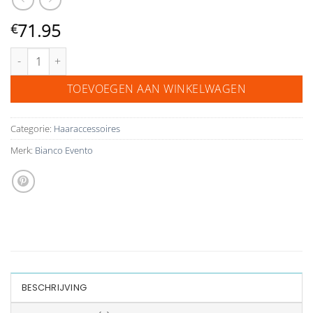
71.95
€
Bianco Evento haar accessoire met kristalletjes 394 aantal
TOEVOEGEN AAN WINKELWAGEN
Categorie:
Haaraccessoires
Merk:
Bianco Evento
BESCHRIJVING