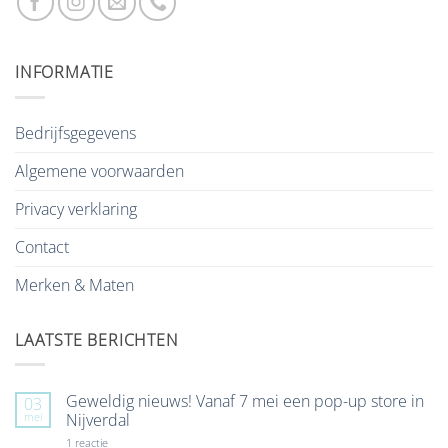
INFORMATIE
Bedrijfsgegevens
Algemene voorwaarden
Privacy verklaring
Contact
Merken & Maten
LAATSTE BERICHTEN
Geweldig nieuws! Vanaf 7 mei een pop-up store in
03
mei
Nijverdal
op
1 reactie