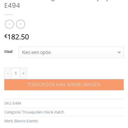
E494
182.50
€
Maat
Bianco Evento gebreid bruidsjasje E494 aantal
TOEVOEGEN AAN WINKELWAGEN
SKU:
E494
Categorie:
Trouwjurken mix & match
Merk:
Bianco Evento