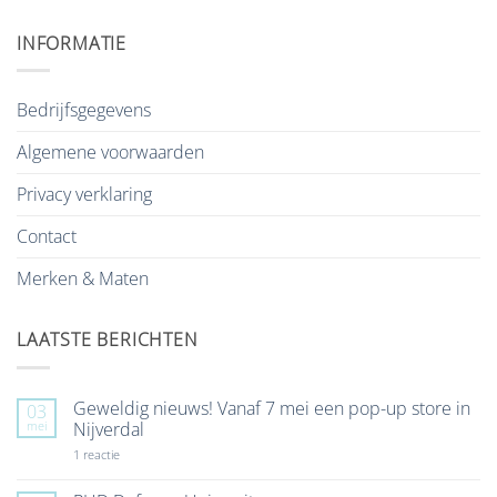
INFORMATIE
Bedrijfsgegevens
Algemene voorwaarden
Privacy verklaring
Contact
Merken & Maten
LAATSTE BERICHTEN
Geweldig nieuws! Vanaf 7 mei een pop-up store in
03
mei
Nijverdal
op
1 reactie
Geweldig
nieuws!
Vanaf