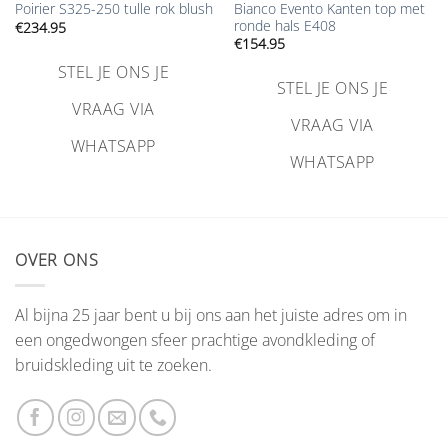
Bianco Evento Kanten top met
Poirier S325-250 tulle rok blush
ronde hals E408
€
234.95
€
154.95
STEL JE ONS JE
STEL JE ONS JE
VRAAG VIA
VRAAG VIA
WHATSAPP
WHATSAPP
OVER ONS
Al bijna 25 jaar bent u bij ons aan het juiste adres om in
een ongedwongen sfeer prachtige avondkleding of
bruidskleding uit te zoeken.