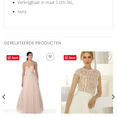
Verkrijgbaar in maat S t/m 3XL.
Ivory.
GERELATEERDE PRODUCTEN
Save
Save
Aan
Aan
verlanglijst
verlanglijst
toevoegen
toevoegen