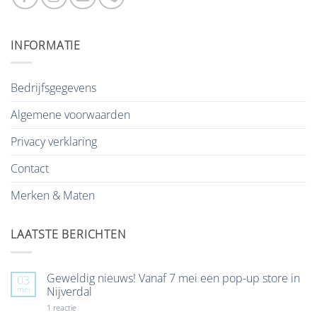
INFORMATIE
Bedrijfsgegevens
Algemene voorwaarden
Privacy verklaring
Contact
Merken & Maten
LAATSTE BERICHTEN
Geweldig nieuws! Vanaf 7 mei een pop-up store in
03
mei
Nijverdal
op
1 reactie
Geweldig