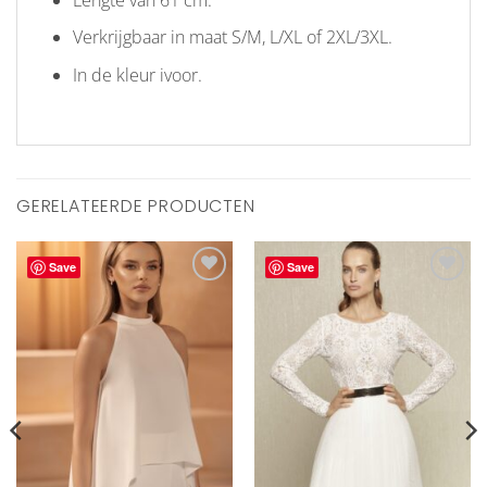
Verkrijgbaar in maat S/M, L/XL of 2XL/3XL.
In de kleur ivoor.
GERELATEERDE PRODUCTEN
Save
Save
Aan
Aan
verlanglijst
verlanglijst
toevoegen
toevoegen