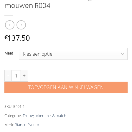
mouwen R004
137.50
€
Maat
Bianco Evento Chiffon lange bedekte mouwen R004 aantal
TOEVOEGEN AAN WINKELWAGEN
SKU:
E491-1
Categorie:
Trouwjurken mix & match
Merk:
Bianco Evento