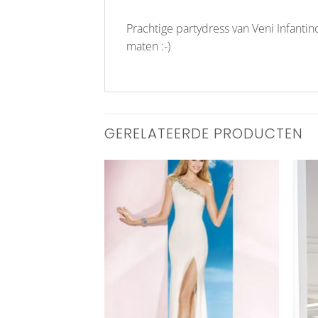
Prachtige partydress van Veni Infantin
maten :-)
GERELATEERDE PRODUCTEN
Aan
Aan
verlanglijst
verlanglijst
toevoegen
toevoegen