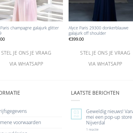
+
 Paris champagne galajurk glitter
Alyce Paris 29300 donkerblauwe
9
galajurk off shoulder
.00
€
399.00
STEL JE ONS JE VRAAG
STEL JE ONS JE VRAAG
VIA WHATSAPP
VIA WHATSAPP
ORMATIE
LAATSTE BERICHTEN
ijfsgegevens
Geweldig nieuws! Van
03
mei
mei een pop-up store 
emene voorwaarden
Nijverdal
op
1 reactie
Geweldig