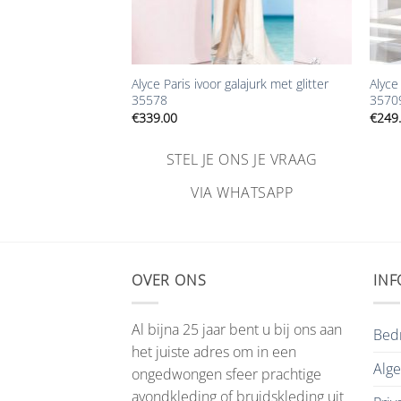
+
+
galajurk met glitter
Alyce Paris ivoor galajurk met glitter
Alyce
35578
3570
€
339.00
€
249
NS JE VRAAG
STEL JE ONS JE VRAAG
HATSAPP
VIA WHATSAPP
OVER ONS
INF
Al bijna 25 jaar bent u bij ons aan
Bedr
het juiste adres om in een
Alg
ongedwongen sfeer prachtige
avondkleding of bruidskleding uit