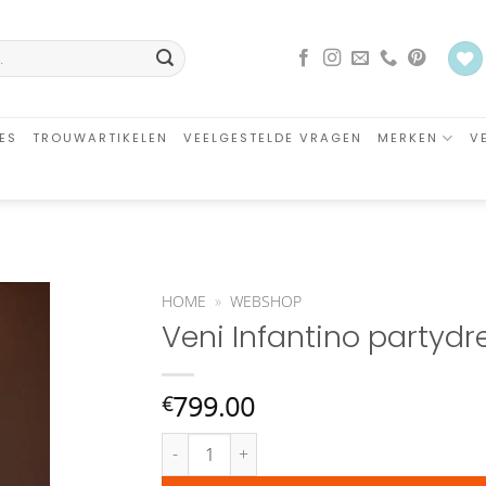
ES
TROUWARTIKELEN
VEELGESTELDE VRAGEN
MERKEN
V
HOME
»
WEBSHOP
Veni Infantino partyd
an
glijst
oegen
799.00
€
Veni Infantino partydress blue 992503 aantal