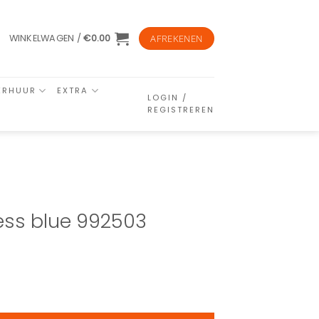
WINKELWAGEN /
€
0.00
AFREKENEN
ERHUUR
EXTRA
LOGIN /
REGISTREREN
ress blue 992503