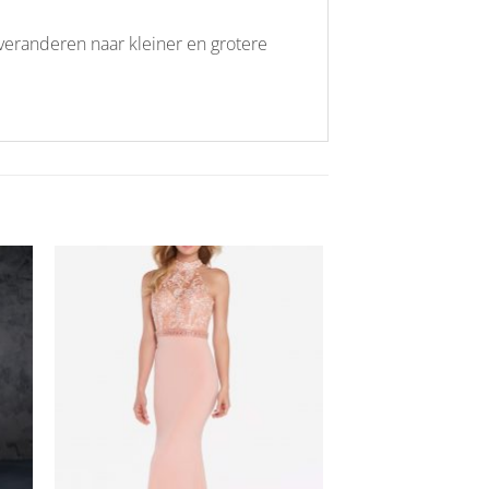
e veranderen naar kleiner en grotere
Aan
ijst
verlanglijst
gen
toevoegen