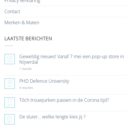
Privacy verklaring
Contact
Merken & Maten
LAATSTE BERICHTEN
Geweldig nieuws! Vanaf 7 mei een pop-up store in
03
mei
Nijverdal
op
1 reactie
Geweldig
nieuws!
Vanaf
PHD Defence University
20
7
jan
mei
op
4 reacties
een
PHD
pop-
Defence
up
University
Tóch trouwjurken passen in de Corona tijd?
17
store
jan
Geen
in
reacties
Nijverdal
op
De sluier… welke lengte kies jij ?
01
Tóch
dec
trouwjurken
Geen
passen
reacties
in
op