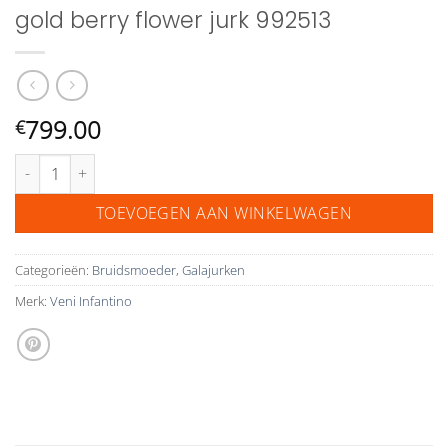
gold berry flower jurk 992513
799.00
€
Veni Infantino moeder van de bruid gold berry flower jurk 992513 aan
TOEVOEGEN AAN WINKELWAGEN
Categorieën:
Bruidsmoeder
,
Galajurken
Merk:
Veni Infantino