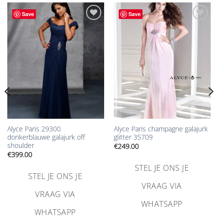
Save
Save
Aan
Aan
verlanglijst
verlanglijst
toevoegen
toevoegen
Alyce Paris 29300
Alyce Paris champagne galajurk
donkerblauwe galajurk off
glitter 35709
shoulder
€
249.00
€
399.00
STEL JE ONS JE
STEL JE ONS JE
VRAAG VIA
VRAAG VIA
WHATSAPP
WHATSAPP