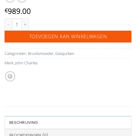
989.00
€
John Charles soft pink petal dress 29318 aantal
TOEVOEGEN AAN WINKELWAGEN
Categorieën:
Bruidsmoeder
,
Galajurken
Merk:
John Charles
BESCHRIJVING
BEOORDELINGEN (0)