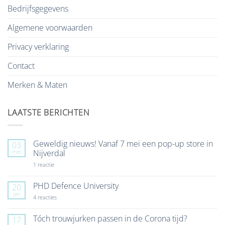
Bedrijfsgegevens
Algemene voorwaarden
Privacy verklaring
Contact
Merken & Maten
LAATSTE BERICHTEN
Geweldig nieuws! Vanaf 7 mei een pop-up store in
03
mei
Nijverdal
op
1 reactie
Geweldig
nieuws!
Vanaf
PHD Defence University
20
7
jan
mei
op
4 reacties
een
PHD
pop-
Defence
up
University
Tóch trouwjurken passen in de Corona tijd?
17
store