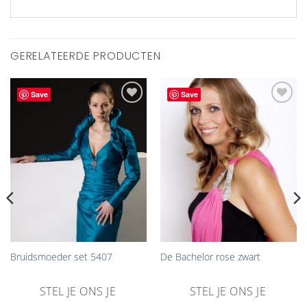
GERELATEERDE PRODUCTEN
Save
Save
Aan
Aan
verlanglijst
verlanglijst
toevoegen
toevoegen
Bruidsmoeder set 5407
De Bachelor rose zwart
STEL JE ONS JE
STEL JE ONS JE