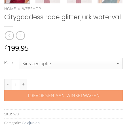
HOME
»
WEBSHOP
Citygoddess rode glitterjurk waterval
199.95
€
Kleur
Citygoddess rode glitterjurk waterval aantal
TOEVOEGEN AAN WINKELWAGEN
SKU:
N/B
Categorie:
Galajurken