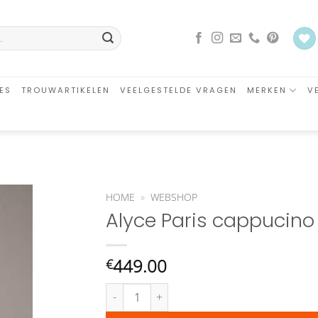
ES
TROUWARTIKELEN
VEELGESTELDE VRAGEN
MERKEN
V
HOME
»
WEBSHOP
Alyce Paris cappucino
an
glijst
oegen
449.00
€
Alyce Paris cappucino jurk 27560 aantal