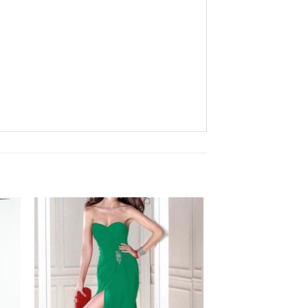
Aan
ijst
verlanglijst
gen
toevoegen