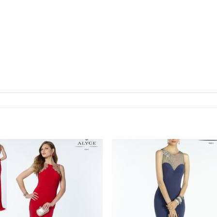
Aan
Aan
verlanglijst
verlangl
toevoegen
toevoe