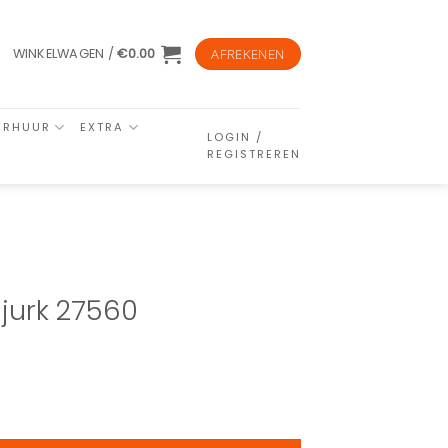
WINKELWAGEN /
€
0.00
AFREKENEN
ERHUUR
EXTRA
LOGIN /
REGISTREREN
 jurk 27560