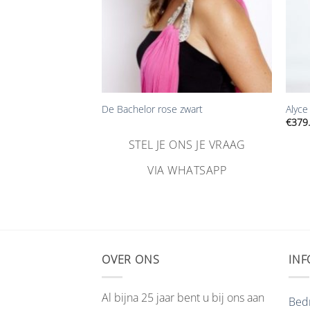
+
+
 galajurk 35691
De Bachelor rose zwart
Alyce
€
379
STEL JE ONS JE VRAAG
NS JE VRAAG
VIA WHATSAPP
HATSAPP
OVER ONS
INF
Al bijna 25 jaar bent u bij ons aan
Bedr