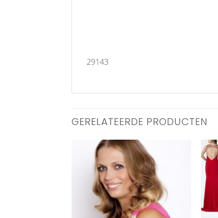
29143
GERELATEERDE PRODUCTEN
Aan
Aan
verlanglijst
verlanglijst
toevoegen
toevoegen