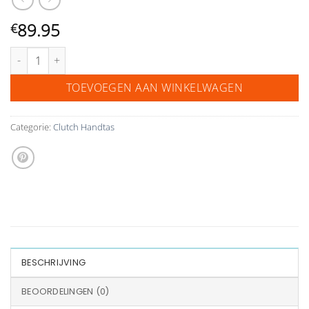
89.95
€
Bruids clutch Sieze designed by Aimée aantal
TOEVOEGEN AAN WINKELWAGEN
Categorie:
Clutch Handtas
BESCHRIJVING
BEOORDELINGEN (0)