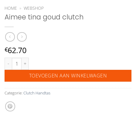
HOME
»
WEBSHOP
Aimee tina goud clutch
62.70
€
Aimee tina goud clutch aantal
TOEVOEGEN AAN WINKELWAGEN
Categorie:
Clutch Handtas