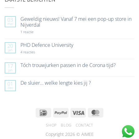
Geweldig nieuws! Vanaf 7 mei een pop-up store in
03
mei
Nijverdal
op
1 reactie
Geweldig
nieuws!
Vanaf
PHD Defence University
20
7
jan
mei
op
4 reacties
een
PHD
pop-
Defence
up
University
Tóch trouwjurken passen in de Corona tijd?
17
store
jan
Geen
in
reacties
Nijverdal
op
De sluier… welke lengte kies jij ?
01
Tóch
dec
trouwjurken
Geen
passen
reacties
in
op
de
De
Corona
sluier…
tijd?
welke
IDeal
PayPal
Visa
MasterCard
lengte
kies
jij
SHOP
BLOG
CONTACT
?
Copyright 2026 © AIMEE