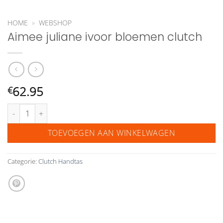
HOME
»
WEBSHOP
Aimee juliane ivoor bloemen clutch
62.95
€
Aimee juliane ivoor bloemen clutch aantal
TOEVOEGEN AAN WINKELWAGEN
Categorie:
Clutch Handtas