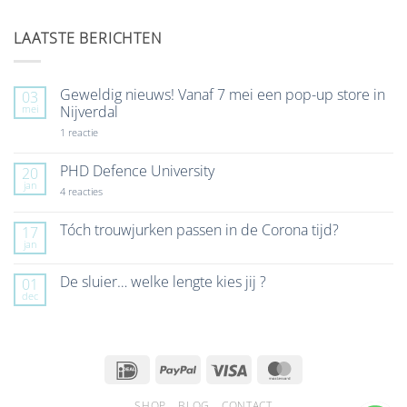
LAATSTE BERICHTEN
Geweldig nieuws! Vanaf 7 mei een pop-up store in
03
mei
Nijverdal
op
1 reactie
Geweldig
nieuws!
Vanaf
PHD Defence University
20
7
jan
mei
op
4 reacties
een
PHD
pop-
Defence
up
University
Tóch trouwjurken passen in de Corona tijd?
17
store
jan
Geen
in
reacties
Nijverdal
op
De sluier… welke lengte kies jij ?
01
Tóch
dec
trouwjurken
Geen
passen
reacties
in
op
de
De
Corona
sluier…
tijd?
welke
IDeal
PayPal
Visa
MasterCard
lengte
kies
jij
SHOP
BLOG
CONTACT
?