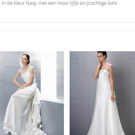
. in de kleur Navy. met een mooi lijfje en prachtige kant.
Aan
Aan
verlanglijst
verlangl
toevoegen
toevoe
+