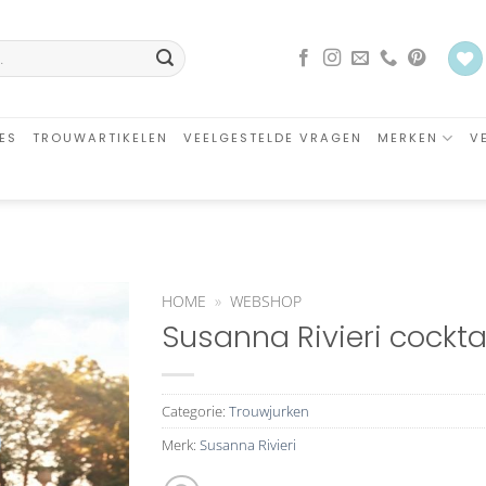
ES
TROUWARTIKELEN
VEELGESTELDE VRAGEN
MERKEN
V
HOME
»
WEBSHOP
Susanna Rivieri cocktail
Aan
verlanglijst
toevoegen
Categorie:
Trouwjurken
Merk:
Susanna Rivieri