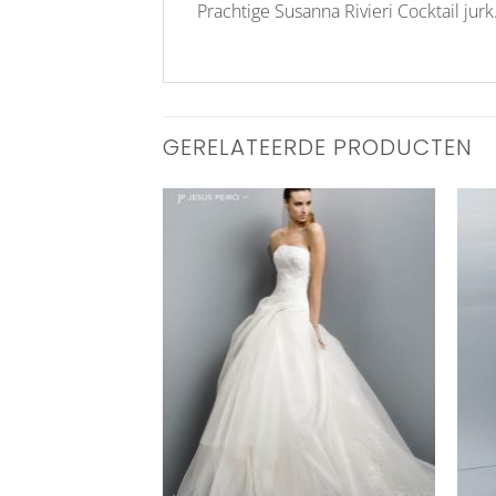
Prachtige Susanna Rivieri Cocktail jurk
GERELATEERDE PRODUCTEN
Aan
Aan
verlanglijst
verlanglijst
toevoegen
toevoegen
+
+