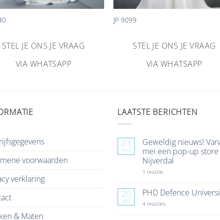
40
JP 9099
STEL JE ONS JE VRAAG
STEL JE ONS JE VRAAG
VIA WHATSAPP
VIA WHATSAPP
ORMATIE
LAATSTE BERICHTEN
ijfsgegevens
Geweldig nieuws! Van
03
mei
mei een pop-up store 
emene voorwaarden
Nijverdal
op
1 reactie
acy verklaring
Geweldig
nieuws!
Vanaf
PHD Defence Universi
20
act
7
jan
mei
op
4 reacties
een
PHD
ken & Maten
pop-
Defence