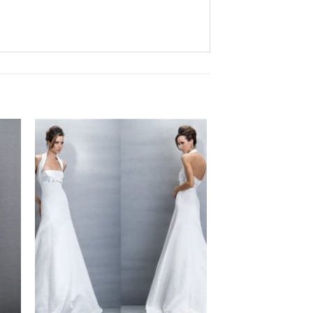
Aan
ijst
verlanglijst
gen
toevoegen
+