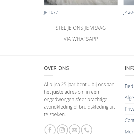
JP 1077
JP 20
NS JE VRAAG
STEL JE ONS JE VRAAG
HATSAPP
VIA WHATSAPP
OVER ONS
INF
Al bijna 25 jaar bent u bij ons aan
Bedr
het juiste adres om in een
Alg
ongedwongen sfeer prachtige
avondkleding of bruidskleding uit
Priv
te zoeken.
Cont
Mer