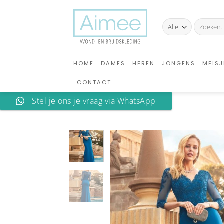
Ga
naar
Zoeken
inhoud
naar:
HOME
DAMES
HEREN
JONGENS
MEISJ
CONTACT
Stel je ons je vraag via WhatsApp