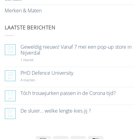
Merken & Maten
LAATSTE BERICHTEN
Geweldig nieuws! Vanaf 7 mei een pop-up store in
03
mei
Nijverdal
op
1 reactie
Geweldig
nieuws!
Vanaf
PHD Defence University
20
7
jan
mei
op
4 reacties
een
PHD
pop-
Defence
up
University
Tóch trouwjurken passen in de Corona tijd?
17
store
jan
Geen
in
reacties
Nijverdal
op
De sluier… welke lengte kies jij ?
01
Tóch
dec
trouwjurken
Geen
passen
reacties
in
op
de
De
Corona
sluier…
tijd?
welke