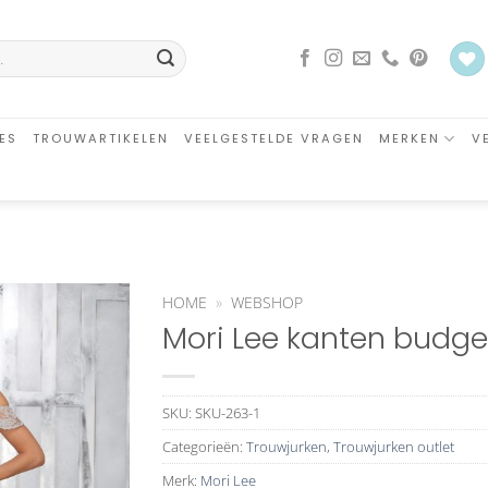
ES
TROUWARTIKELEN
VEELGESTELDE VRAGEN
MERKEN
V
HOME
»
WEBSHOP
Mori Lee kanten budge
Aan
verlanglijst
toevoegen
SKU:
SKU-263-1
Categorieën:
Trouwjurken
,
Trouwjurken outlet
Merk:
Mori Lee