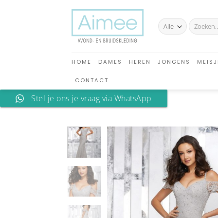
Ga
naar
Zoeken
inhoud
naar:
HOME
DAMES
HEREN
JONGENS
MEISJ
CONTACT
Stel je ons je vraag via WhatsApp