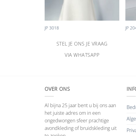
+
+
en trouwjurk 45470
JP 3018
JP 20
STEL JE ONS JE VRAAG
NS JE VRAAG
VIA WHATSAPP
HATSAPP
OVER ONS
INF
Al bijna 25 jaar bent u bij ons aan
Bedr
het juiste adres om in een
Alg
ongedwongen sfeer prachtige
avondkleding of bruidskleding uit
Priv
te zoeken.