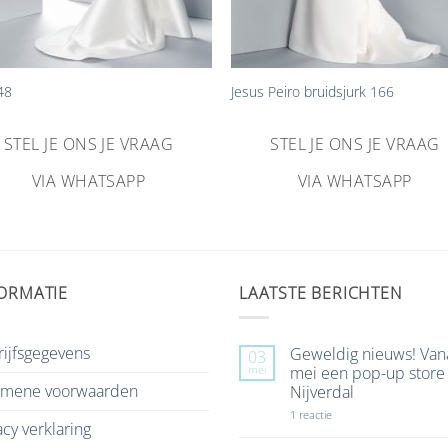
+
48
Jesus Peiro bruidsjurk 166
STEL JE ONS JE VRAAG
STEL JE ONS JE VRAAG
VIA WHATSAPP
VIA WHATSAPP
ORMATIE
LAATSTE BERICHTEN
ijfsgegevens
Geweldig nieuws! Van
03
mei
mei een pop-up store 
emene voorwaarden
Nijverdal
op
1 reactie
acy verklaring
Geweldig
nieuws!