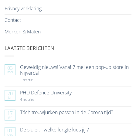
Privacy verklaring
Contact
Merken & Maten
LAATSTE BERICHTEN
Geweldig nieuws! Vanaf 7 mei een pop-up store in
03
mei
Nijverdal
op
1 reactie
Geweldig
nieuws!
Vanaf
PHD Defence University
20
7
jan
mei
op
4 reacties
een
PHD
pop-
Defence
up
University
Tóch trouwjurken passen in de Corona tijd?
17
store
jan
Geen
in
reacties
Nijverdal
op
De sluier… welke lengte kies jij ?
01
Tóch
dec
trouwjurken