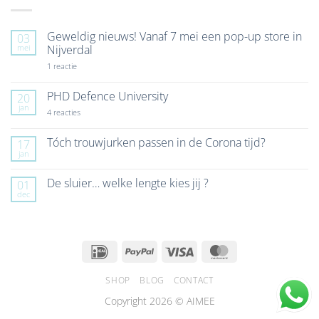
Geweldig nieuws! Vanaf 7 mei een pop-up store in
03
mei
Nijverdal
op
1 reactie
Geweldig
nieuws!
Vanaf
PHD Defence University
20
7
jan
mei
op
4 reacties
een
PHD
pop-
Defence
up
University
Tóch trouwjurken passen in de Corona tijd?
17
store
jan
Geen
in
reacties
Nijverdal
op
De sluier… welke lengte kies jij ?
01
Tóch
dec
trouwjurken
Geen
passen
reacties
in
op
de
De
Corona
sluier…
tijd?
welke
IDeal
PayPal
Visa
MasterCard
lengte
kies
jij
SHOP
BLOG
CONTACT
?
Copyright 2026 © AIMEE