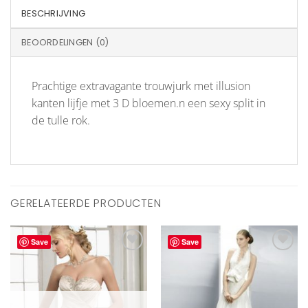
BESCHRIJVING
BEOORDELINGEN (0)
Prachtige extravagante trouwjurk met illusion
kanten lijfje met 3 D bloemen.n een sexy split in
de tulle rok.
GERELATEERDE PRODUCTEN
Save
Save
Aan
Aan
verlanglijst
verlanglijst
toevoegen
toevoegen