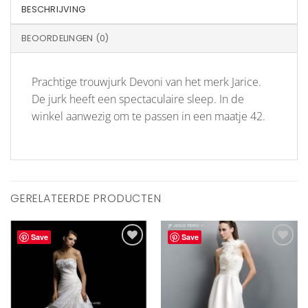
BESCHRIJVING
BEOORDELINGEN (0)
Prachtige trouwjurk Devoni van het merk Jarice.
De jurk heeft een spectaculaire sleep. In de
winkel aanwezig om te passen in een maatje 42.
GERELATEERDE PRODUCTEN
Save
Save
Aan
Aan
verlanglijst
verlanglijst
toevoegen
toevoegen