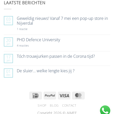
LAATSTE BERICHTEN
Geweldig nieuws! Vanaf 7 mei een pop-up store in
03
mei
Nijverdal
op
1 reactie
Geweldig
nieuws!
Vanaf
PHD Defence University
20
7
jan
mei
op
4 reacties
een
PHD
pop-
Defence
up
University
Tóch trouwjurken passen in de Corona tijd?
17
store
jan
Geen
in
reacties
Nijverdal
op
De sluier… welke lengte kies jij ?
01
Tóch
dec
trouwjurken
Geen
passen
reacties
in
op
de
De
Corona
sluier…
tijd?
welke
IDeal
PayPal
Visa
MasterCard
lengte
kies
jij
SHOP
BLOG
CONTACT
?
Copyright 2026 © AIMEE