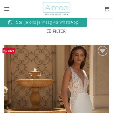
Ga
naar
inhoud
Stel je ons je vraag via WhatsApp
FILTER
Save
Aan
verlanglijst
toevoegen