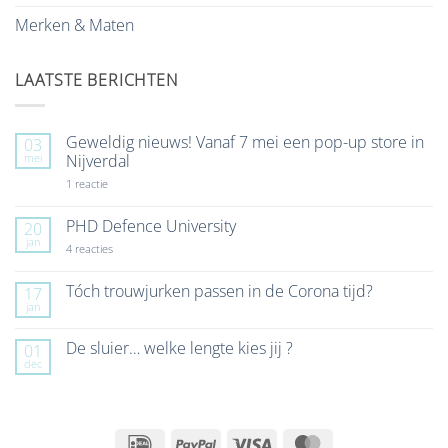
Merken & Maten
LAATSTE BERICHTEN
Geweldig nieuws! Vanaf 7 mei een pop-up store in
03
mei
Nijverdal
op
1 reactie
Geweldig
nieuws!
Vanaf
PHD Defence University
20
7
jan
mei
op
4 reacties
een
PHD
pop-
Defence
up
University
Tóch trouwjurken passen in de Corona tijd?
17
store
jan
Geen
in
reacties
Nijverdal
op
De sluier… welke lengte kies jij ?
01
Tóch
dec
trouwjurken
Geen
passen
reacties
in
op
de
De
Corona
sluier…
tijd?
welke
IDeal
PayPal
Visa
MasterCard
lengte