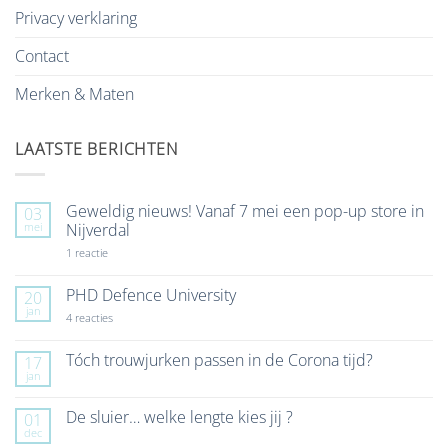
Privacy verklaring
Contact
Merken & Maten
LAATSTE BERICHTEN
Geweldig nieuws! Vanaf 7 mei een pop-up store in
03
mei
Nijverdal
op
1 reactie
Geweldig
nieuws!
Vanaf
PHD Defence University
20
7
jan
mei
op
4 reacties
een
PHD
pop-
Defence
up
University
Tóch trouwjurken passen in de Corona tijd?
17
store
jan
Geen
in
reacties
Nijverdal
op
De sluier… welke lengte kies jij ?
01
Tóch
dec
trouwjurken
Geen
passen