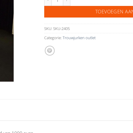
TOEVOEGEN AA
SKU:
SKU-2405
Categorie:
Trouwjurken outlet