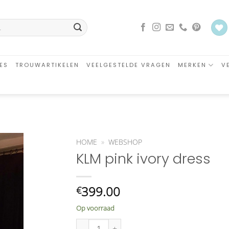
ES
TROUWARTIKELEN
VEELGESTELDE VRAGEN
MERKEN
V
HOME
»
WEBSHOP
KLM pink ivory dress
an
glijst
oegen
399.00
€
Op voorraad
KLM pink ivory dress aantal