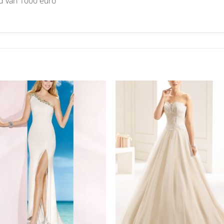
sd van 1000 euro
Aan
Aan
verlanglijst
verlangl
toevoegen
toevoe
+