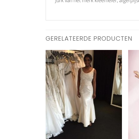
Jurk van het merk kleemeier, afgerpij
GERELATEERDE PRODUCTEN
Aan
Aan
verlanglijst
verlanglijst
toevoegen
toevoegen
+
+