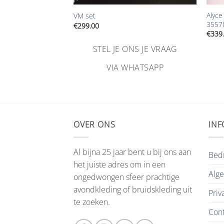
let trouwjurk
Alyce 
VM set
3557
€
299.00
€
339
STEL JE ONS JE VRAAG
NS JE VRAAG
VIA WHATSAPP
HATSAPP
OVER ONS
INF
Al bijna 25 jaar bent u bij ons aan
Bedr
het juiste adres om in een
Alg
ongedwongen sfeer prachtige
avondkleding of bruidskleding uit
Priv
te zoeken.
Cont