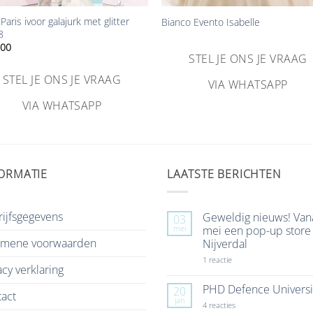
Paris ivoor galajurk met glitter
Bianco Evento Isabelle
8
.00
STEL JE ONS JE VRAAG
STEL JE ONS JE VRAAG
VIA WHATSAPP
VIA WHATSAPP
ORMATIE
LAATSTE BERICHTEN
ijfsgegevens
Geweldig nieuws! Van
03
mei
mei een pop-up store 
emene voorwaarden
Nijverdal
op
1 reactie
acy verklaring
Geweldig
nieuws!
Vanaf
PHD Defence Universi
20
act
7
jan
mei
op
4 reacties