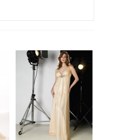
Aan
ijst
verlanglijst
gen
toevoegen
+