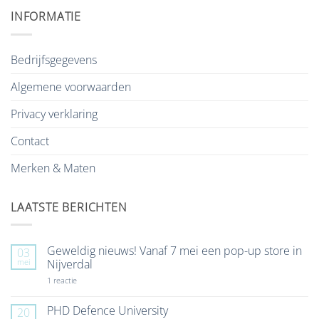
INFORMATIE
Bedrijfsgegevens
Algemene voorwaarden
Privacy verklaring
Contact
Merken & Maten
LAATSTE BERICHTEN
Geweldig nieuws! Vanaf 7 mei een pop-up store in
03
mei
Nijverdal
op
1 reactie
Geweldig
nieuws!
Vanaf
PHD Defence University
20
7