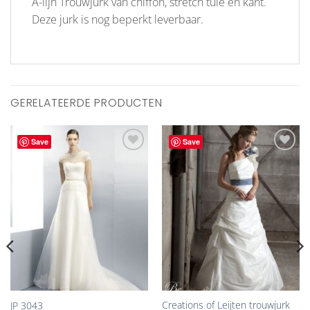
A-lijn Trouwjurk van chiffon, stretch tule en kant.
Deze jurk is nog beperkt leverbaar.
GERELATEERDE PRODUCTEN
Save
Save
Aan
Aan
verlanglijst
verlanglijst
toevoegen
toevoegen
Creations of Leijten trouwjurk
JP 3043