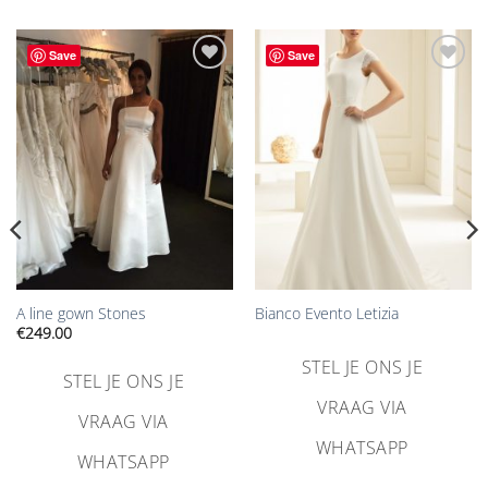
Save
Save
Aan
Aan
verlanglijst
verlanglijst
toevoegen
toevoegen
A line gown Stones
Bianco Evento Letizia
€
249.00
STEL JE ONS JE
STEL JE ONS JE
VRAAG VIA
VRAAG VIA
WHATSAPP
WHATSAPP