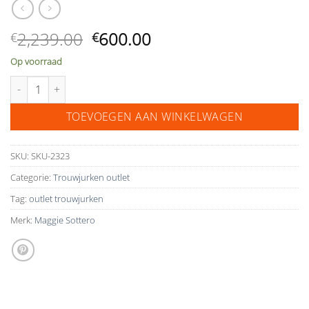
Oorspronkelijke
Huidige
2,239.00
600.00
€
€
prijs
prijs
Op voorraad
was:
is:
Maggie Sottero outlet trouwjurk Alandra aantal
€2,239.00.
€600.00.
TOEVOEGEN AAN WINKELWAGEN
SKU:
SKU-2323
Categorie:
Trouwjurken outlet
Tag:
outlet trouwjurken
Merk:
Maggie Sottero