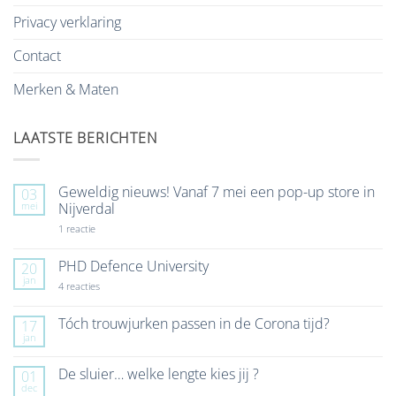
Privacy verklaring
Contact
Merken & Maten
LAATSTE BERICHTEN
Geweldig nieuws! Vanaf 7 mei een pop-up store in
03
mei
Nijverdal
op
1 reactie
Geweldig
nieuws!
Vanaf
PHD Defence University
20
7
jan
mei
op
4 reacties
een
PHD
pop-
Defence
up
University
Tóch trouwjurken passen in de Corona tijd?
17
store
jan
Geen
in
reacties
Nijverdal
op
De sluier… welke lengte kies jij ?
01
Tóch
dec
trouwjurken
Geen