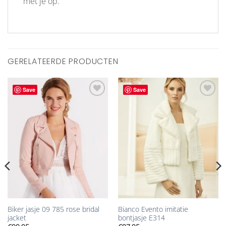
met je op.
GERELATEERDE PRODUCTEN
Save
Save
Aan
Aan
verlanglijst
verlanglijst
toevoegen
toevoegen
Biker jasje 09 785 rose bridal
Bianco Evento imitatie
jacket
bontjasje E314