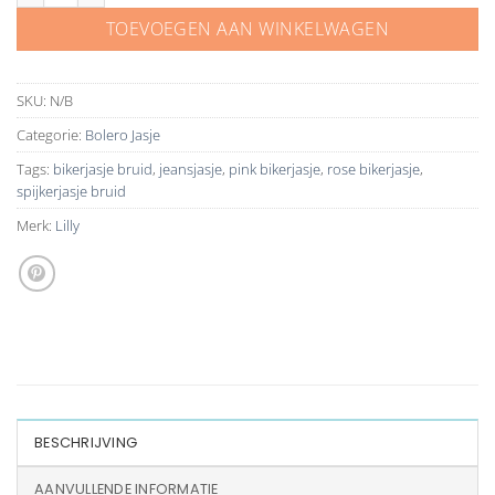
TOEVOEGEN AAN WINKELWAGEN
SKU:
N/B
Categorie:
Bolero Jasje
Tags:
bikerjasje bruid
,
jeansjasje
,
pink bikerjasje
,
rose bikerjasje
,
spijkerjasje bruid
Merk:
Lilly
BESCHRIJVING
AANVULLENDE INFORMATIE