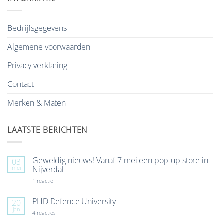
Bedrijfsgegevens
Algemene voorwaarden
Privacy verklaring
Contact
Merken & Maten
LAATSTE BERICHTEN
Geweldig nieuws! Vanaf 7 mei een pop-up store in
03
mei
Nijverdal
op
1 reactie
Geweldig
nieuws!
Vanaf
PHD Defence University
20
7
jan
mei
op
4 reacties
een
PHD