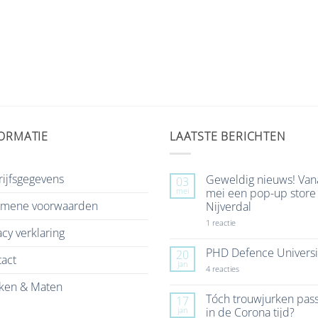
ORMATIE
LAATSTE BERICHTEN
ijfsgegevens
Geweldig nieuws! Van
03
mei
mei een pop-up store 
emene voorwaarden
Nijverdal
op
1 reactie
acy verklaring
Geweldig
nieuws!
Vanaf
PHD Defence Universi
20
act
7
jan
mei
op
4 reacties
een
PHD
ken & Maten
pop-
Defence
up
University
Tóch trouwjurken pas
17
store
jan
in de Corona tijd?
in