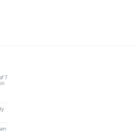
af 7
in
ty
sen