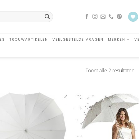
ES
TROUWARTIKELEN
VEELGESTELDE VRAGEN
MERKEN
V
G
Toont alle 2 resultaten
o
ni
Aan
Aa
verlanglijst
verlangl
toevoegen
toevoe