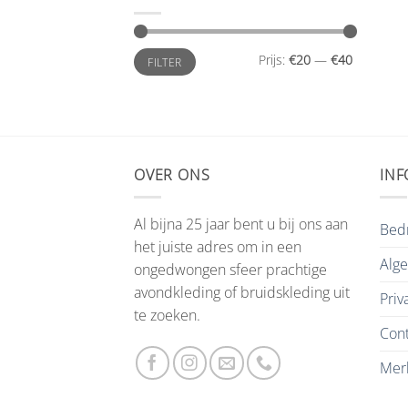
Min.
Max.
Prijs:
€20
—
€40
FILTER
prijs
prijs
OVER ONS
INF
Al bijna 25 jaar bent u bij ons aan
Bedr
het juiste adres om in een
Alg
ongedwongen sfeer prachtige
avondkleding of bruidskleding uit
Priv
te zoeken.
Cont
Mer