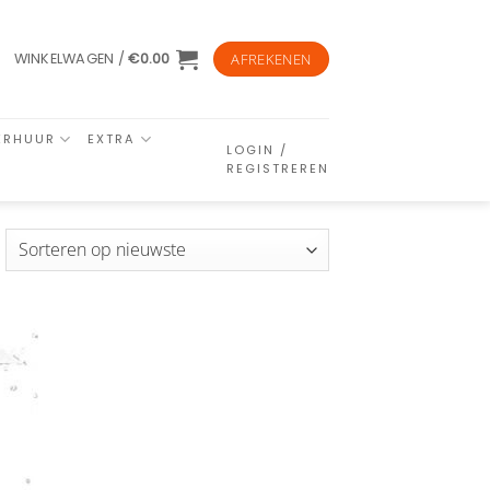
WINKELWAGEN /
€
0.00
AFREKENEN
ERHUUR
EXTRA
LOGIN /
REGISTREREN
esorteerd
p
euwste
n
ijst
gen