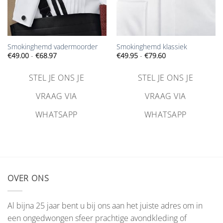
Smokinghemd vadermoorder
Smokinghemd klassiek
Prijsklasse:
Prijsklasse:
€
49.00
-
€
68.97
€
49.95
-
€
79.60
€49.00
€49.95
tot
tot
€68.97
€79.60
STEL JE ONS JE
STEL JE ONS JE
VRAAG VIA
VRAAG VIA
WHATSAPP
WHATSAPP
OVER ONS
Al bijna 25 jaar bent u bij ons aan het juiste adres om in
een ongedwongen sfeer prachtige avondkleding of