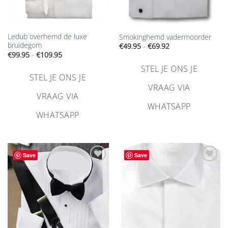
Ledub overhemd de luxe
Smokinghemd vadermoorder
bruidegom
Prijsklasse:
€
49.95
-
€
69.92
€49.95
Prijsklasse:
€
99.95
-
€
109.95
tot
€99.95
€69.92
tot
STEL JE ONS JE
€109.95
STEL JE ONS JE
VRAAG VIA
VRAAG VIA
WHATSAPP
WHATSAPP
Save
Save
Aan
Aan
verlanglijst
verlanglijst
toevoegen
toevoegen