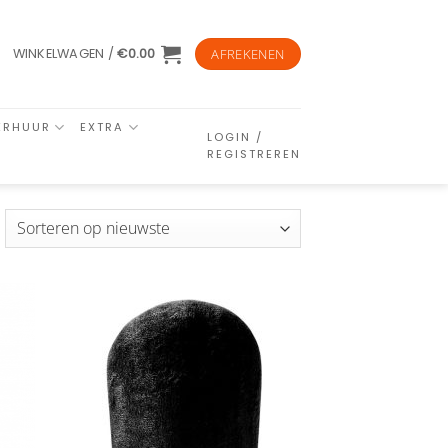
WINKELWAGEN /
€
0.00
AFREKENEN
ERHUUR
EXTRA
LOGIN /
REGISTREREN
esorteerd
p
euwste
n
Aan
ijst
verlanglijst
gen
toevoegen