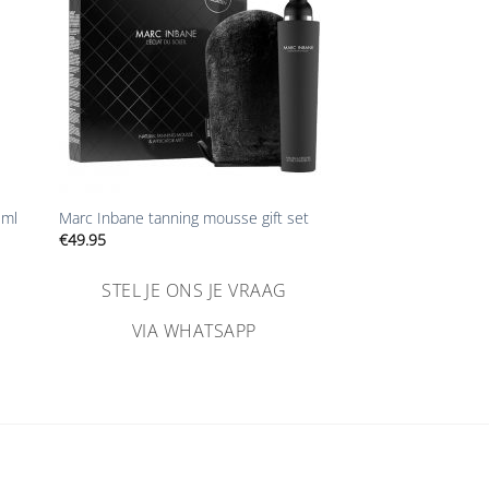
+
 ml
Marc Inbane tanning mousse gift set
€
49.95
STEL JE ONS JE VRAAG
VIA WHATSAPP