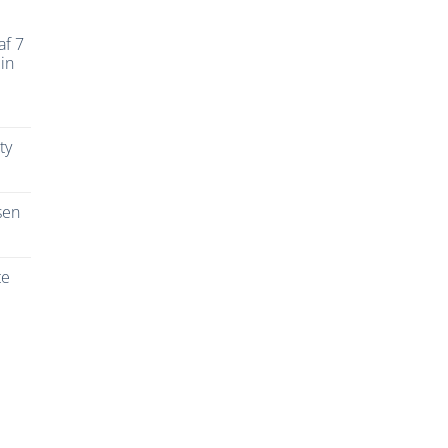
af 7
in
ty
sen
te