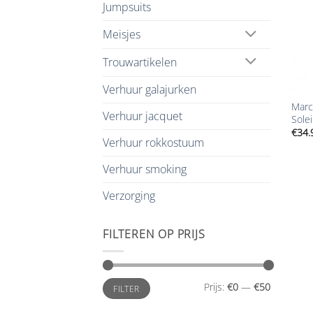
Jumpsuits
Meisjes
Trouwartikelen
+
Verhuur galajurken
Marc
Verhuur jacquet
Solei
€
34.
Verhuur rokkostuum
Verhuur smoking
Verzorging
FILTEREN OP PRIJS
Min.
Max.
Prijs:
€0
—
€50
FILTER
prijs
prijs