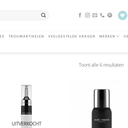
ES
TROUWARTIKELEN
VEELGESTELDE VRAGEN
MERKEN
V
G
Toont alle 6 resultaten
o
ni
Aan
Aa
verlanglijst
verlangl
toevoegen
toevoe
UITVERKOCHT