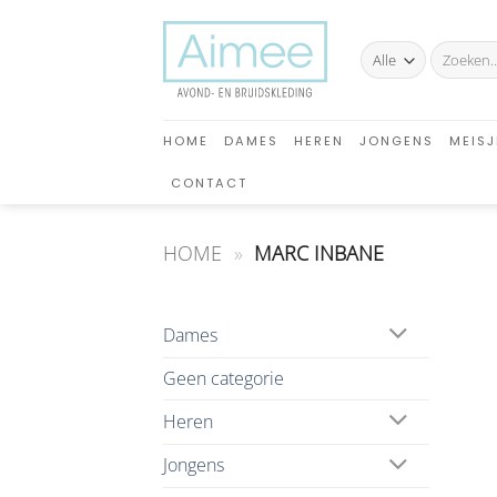
Ga
naar
Zoeken
inhoud
naar:
HOME
DAMES
HEREN
JONGENS
MEISJ
CONTACT
HOME
»
MARC INBANE
Dames
Geen categorie
Heren
Jongens