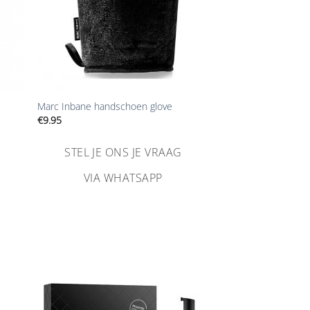
+
Marc Inbane handschoen glove
€
9.95
STEL JE ONS JE VRAAG
VIA WHATSAPP
n
Aan
ijst
verlanglijst
gen
toevoegen