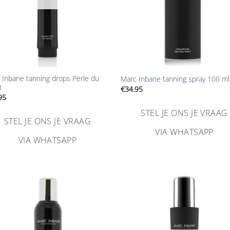
+
 Inbane tanning drops Perle du
Marc Inbane tanning spray 100 ml
l
€
34.95
95
STEL JE ONS JE VRAAG
STEL JE ONS JE VRAAG
VIA WHATSAPP
VIA WHATSAPP
Aan
Aa
verlanglijst
verlangl
toevoegen
toevoe