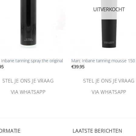
UITVERKOCHT
+
 Inbane tanning spray the original
Marc Inbane tanning mousse 150
95
€
39.95
STEL JE ONS JE VRAAG
STEL JE ONS JE VRAAG
VIA WHATSAPP
VIA WHATSAPP
ORMATIE
LAATSTE BERICHTEN