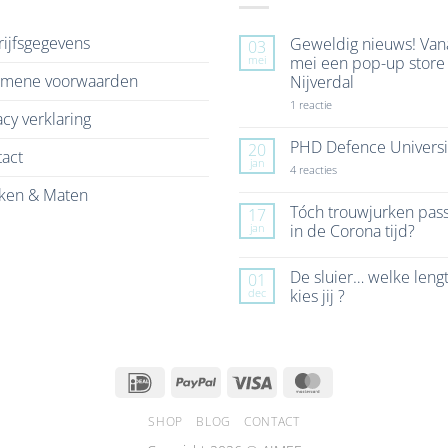
ijfsgegevens
Geweldig nieuws! Van
03
mei
mei een pop-up store 
emene voorwaarden
Nijverdal
op
1 reactie
acy verklaring
Geweldig
nieuws!
Vanaf
PHD Defence Universi
20
act
7
jan
mei
op
4 reacties
een
PHD
ken & Maten
pop-
Defence
up
University
Tóch trouwjurken pas
17
store
jan
in de Corona tijd?
in
Nijverdal
Geen
reacties
De sluier… welke leng
01
op
Tóch
dec
kies jij ?
trouwjurken
passen
Geen
in
reacties
de
op
Corona
De
tijd?
sluier…
IDeal
PayPal
Visa
MasterCard
welke
lengte
kies
jij
SHOP
BLOG
CONTACT
?