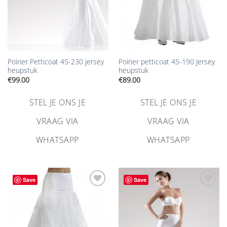
Poirier Petticoat 45-230 jersey
Poirier petticoat 45-190 Jersey
heupstuk
heupstuk
€
99.00
€
89.00
STEL JE ONS JE
STEL JE ONS JE
VRAAG VIA
VRAAG VIA
WHATSAPP
WHATSAPP
Save
Save
Aan
Aan
verlanglijst
verlanglijst
toevoegen
toevoegen