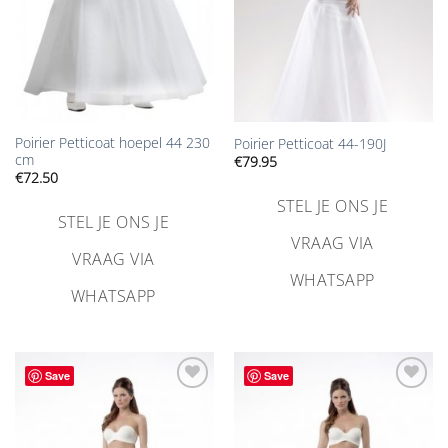
Poirier Petticoat hoepel 44 230
Poirier Petticoat 44-190J
cm
€
79.95
€
72.50
STEL JE ONS JE
STEL JE ONS JE
VRAAG VIA
VRAAG VIA
WHATSAPP
WHATSAPP
Save
Save
Aan
Aan
verlanglijst
verlanglijst
toevoegen
toevoegen