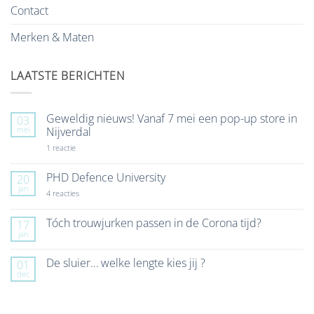
Contact
Merken & Maten
LAATSTE BERICHTEN
Geweldig nieuws! Vanaf 7 mei een pop-up store in
03
mei
Nijverdal
op
1 reactie
Geweldig
nieuws!
Vanaf
PHD Defence University
20
7
jan
mei
op
4 reacties
een
PHD
pop-
Defence
up
University
Tóch trouwjurken passen in de Corona tijd?
17
store
jan
Geen
in
reacties
Nijverdal
op
De sluier… welke lengte kies jij ?
01
Tóch
dec
trouwjurken
Geen
passen
reacties
in
op
de
De
Corona
sluier…