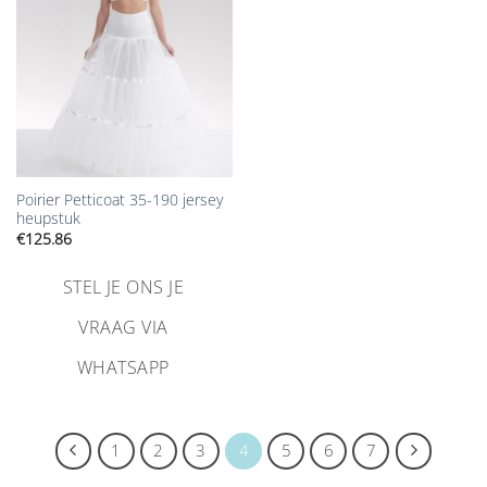
toevoegen
Poirier Petticoat 35-190 jersey
heupstuk
€
125.86
STEL JE ONS JE
VRAAG VIA
WHATSAPP
1
2
3
4
5
6
7