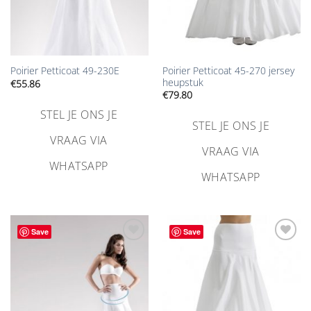
Poirier Petticoat 45-270 jersey
Poirier Petticoat 49-230E
heupstuk
€
55.86
€
79.80
STEL JE ONS JE
STEL JE ONS JE
VRAAG VIA
VRAAG VIA
WHATSAPP
WHATSAPP
Save
Save
Aan
Aan
verlanglijst
verlanglijst
toevoegen
toevoegen