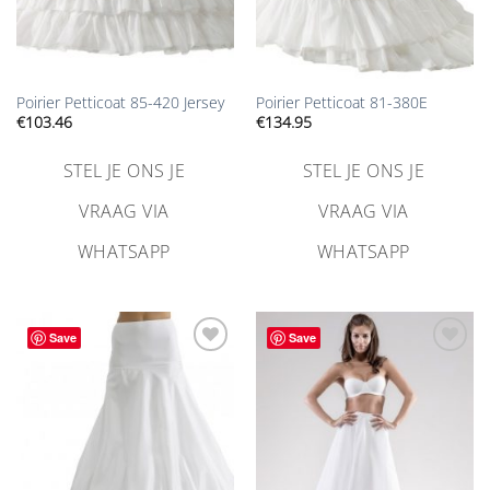
Poirier Petticoat 85-420 Jersey
Poirier Petticoat 81-380E
€
103.46
€
134.95
STEL JE ONS JE
STEL JE ONS JE
VRAAG VIA
VRAAG VIA
WHATSAPP
WHATSAPP
Save
Save
Aan
Aan
verlanglijst
verlanglijst
toevoegen
toevoegen