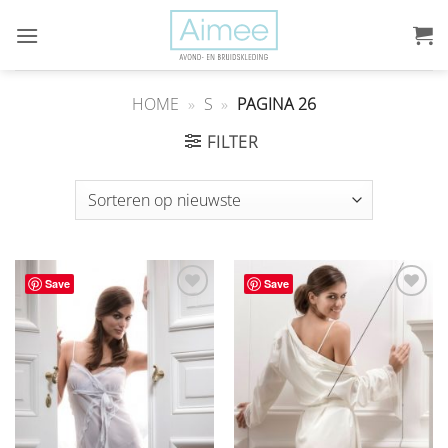
Ga
naar
inhoud
HOME
»
S
»
PAGINA 26
FILTER
Save
Save
Aan
Aan
verlanglijst
verlanglijst
toevoegen
toevoegen