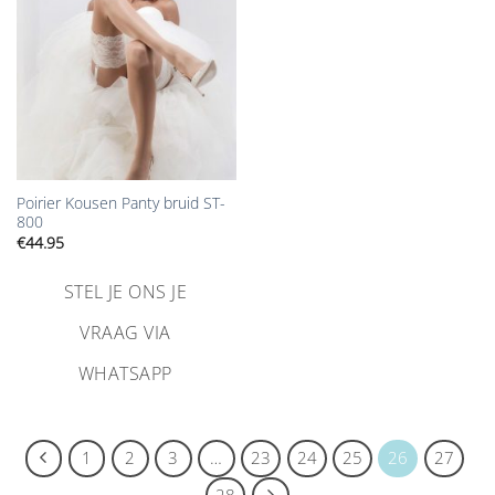
toevoegen
Poirier Kousen Panty bruid ST-
800
€
44.95
STEL JE ONS JE
VRAAG VIA
WHATSAPP
1
2
3
…
23
24
25
26
27
28