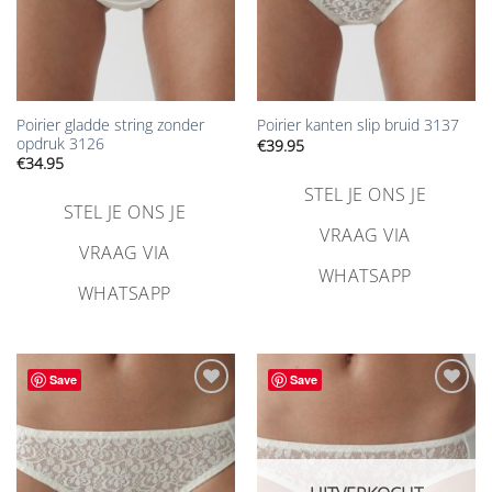
Poirier gladde string zonder
Poirier kanten slip bruid 3137
opdruk 3126
€
39.95
€
34.95
STEL JE ONS JE
STEL JE ONS JE
VRAAG VIA
VRAAG VIA
WHATSAPP
WHATSAPP
Save
Save
Aan
Aan
verlanglijst
verlanglijst
toevoegen
toevoegen