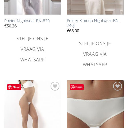
Poirier Kimono Nightwear BN-
Poirier Nightwear BN-820
740J
€
50.26
€
65.00
STEL JE ONS JE
STEL JE ONS JE
VRAAG VIA
VRAAG VIA
WHATSAPP
WHATSAPP
Save
Save
Aan
Aan
verlanglijst
verlanglijst
toevoegen
toevoegen