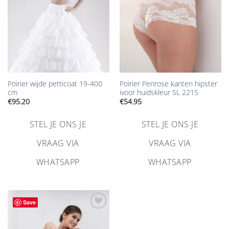
Poirier wijde petticoat 19-400
Poirier Penrose kanten hipster
cm
ivoor huidskleur SL 2215
€
95.20
€
54.95
STEL JE ONS JE
STEL JE ONS JE
VRAAG VIA
VRAAG VIA
WHATSAPP
WHATSAPP
Save
Aan
verlanglijst