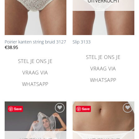
UITVERKOCHT
Poirier kanten string bruid 3127
Slip 3133
€
38.95
STEL JE ONS JE
STEL JE ONS JE
VRAAG VIA
VRAAG VIA
WHATSAPP
WHATSAPP
Save
Save
Aan
Aan
verlanglijst
verlanglijst
toevoegen
toevoegen