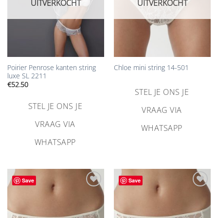
UITVERKOCHT
UITVERKOCHT
Poirier Penrose kanten string
Chloe mini string 14-501
luxe SL 2211
€
52.50
STEL JE ONS JE
STEL JE ONS JE
VRAAG VIA
VRAAG VIA
WHATSAPP
WHATSAPP
Save
Save
Aan
Aan
verlanglijst
verlanglijst
toevoegen
toevoegen