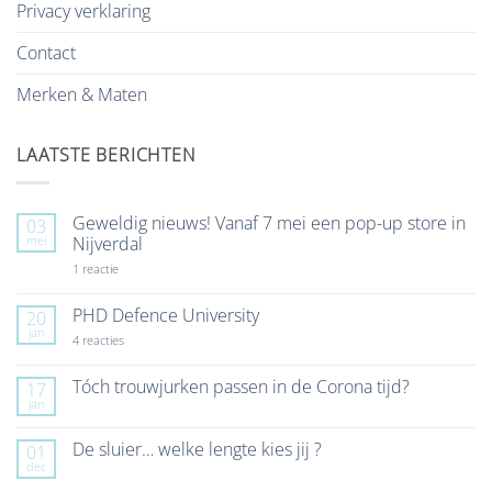
Privacy verklaring
Contact
Merken & Maten
LAATSTE BERICHTEN
Geweldig nieuws! Vanaf 7 mei een pop-up store in
03
mei
Nijverdal
op
1 reactie
Geweldig
nieuws!
Vanaf
PHD Defence University
20
7
jan
mei
op
4 reacties
een
PHD
pop-
Defence
up
University
Tóch trouwjurken passen in de Corona tijd?
17
store
jan
Geen
in
reacties
Nijverdal
op
De sluier… welke lengte kies jij ?
01
Tóch
dec
trouwjurken
Geen
passen
reacties