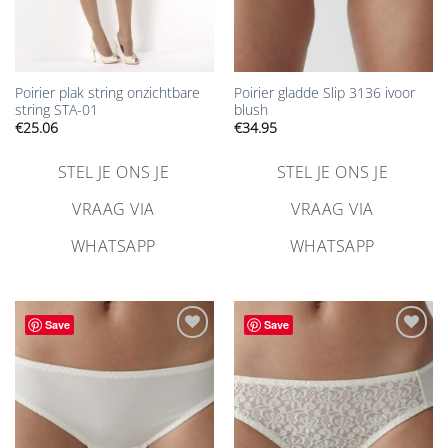
Poirier plak string onzichtbare
Poirier gladde Slip 3136 ivoor
string STA-01
blush
€
25.06
€
34.95
STEL JE ONS JE
STEL JE ONS JE
VRAAG VIA
VRAAG VIA
WHATSAPP
WHATSAPP
Save
Save
Aan
Aan
verlanglijst
verlanglijst
toevoegen
toevoegen