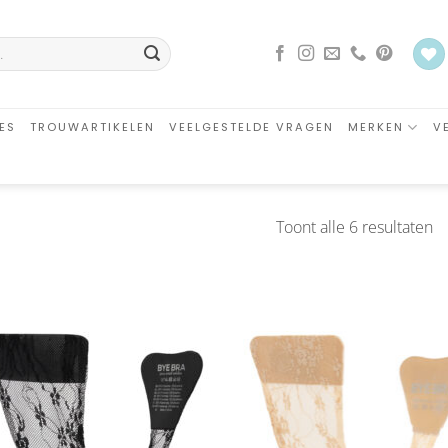
ES
TROUWARTIKELEN
VEELGESTELDE VRAGEN
MERKEN
V
G
Toont alle 6 resultaten
o
ni
Aan
Aa
verlanglijst
verlangl
toevoegen
toevoe