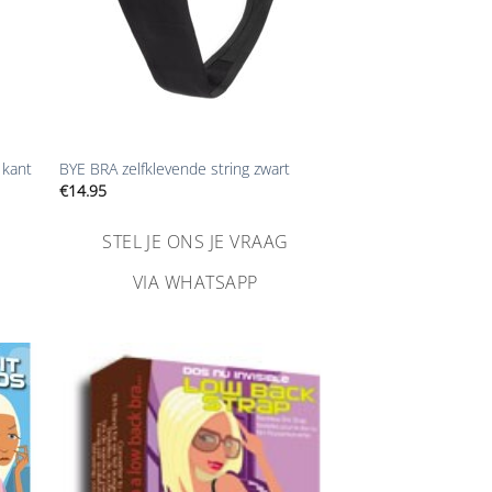
+
 kant
BYE BRA zelfklevende string zwart
€
14.95
STEL JE ONS JE VRAAG
VIA WHATSAPP
n
Aan
ijst
verlanglijst
gen
toevoegen