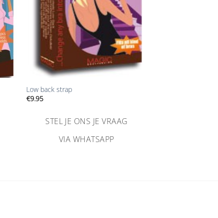
+
Low back strap
€
9.95
STEL JE ONS JE VRAAG
VIA WHATSAPP