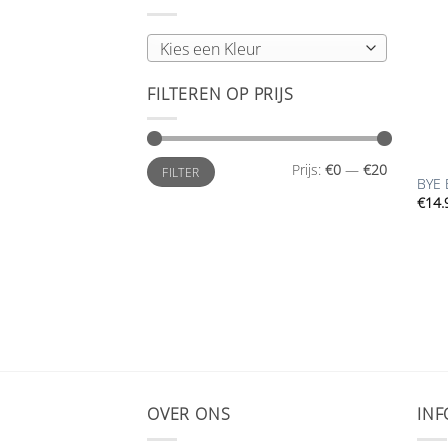
Kies een Kleur
FILTEREN OP PRIJS
+
Min.
Max.
Prijs:
€0
—
€20
FILTER
prijs
prijs
BYE 
€
14.
OVER ONS
INF