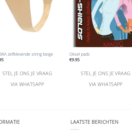
+
BRA zelfklevende string beige
Oksel pads
95
€
9.95
STEL JE ONS JE VRAAG
STEL JE ONS JE VRAAG
VIA WHATSAPP
VIA WHATSAPP
ORMATIE
LAATSTE BERICHTEN