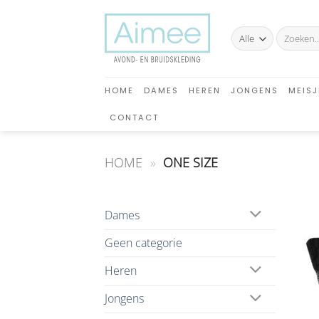
Ga
naar
Zoeken
inhoud
naar:
HOME
DAMES
HEREN
JONGENS
MEISJ
CONTACT
HOME
»
ONE SIZE
Dames
Geen categorie
Heren
Jongens