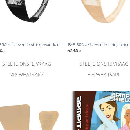
+
BRA zelfklevende string zwart kant
BYE BRA zelfklevende string beige
95
€
14.95
STEL JE ONS JE VRAAG
STEL JE ONS JE VRAAG
VIA WHATSAPP
VIA WHATSAPP
Aan
Aa
verlanglijst
verlangl
toevoegen
toevoe