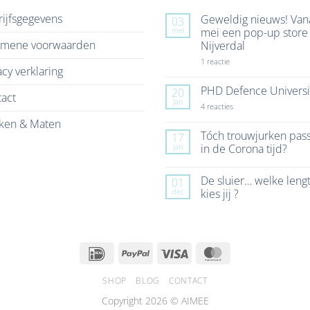
ijfsgegevens
Geweldig nieuws! Van
03
mei
mei een pop-up store 
emene voorwaarden
Nijverdal
op
1 reactie
acy verklaring
Geweldig
nieuws!
Vanaf
PHD Defence Universi
20
act
7
jan
mei
op
4 reacties
een
PHD
ken & Maten
pop-
Defence
up
University
Tóch trouwjurken pas
17
store
jan
in de Corona tijd?
in
Nijverdal
Geen
reacties
De sluier… welke leng
01
op
Tóch
dec
kies jij ?
trouwjurken
passen
Geen
in
reacties
de
op
Corona
De
tijd?
sluier…
IDeal
PayPal
Visa
MasterCard
welke
lengte
kies
jij
SHOP
BLOG
CONTACT
?
Copyright 2026 © AIMEE