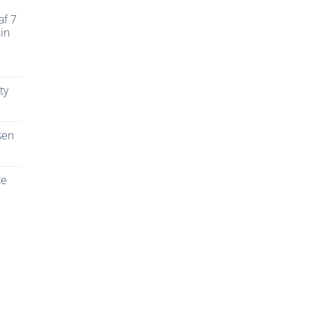
af 7
in
ty
sen
te