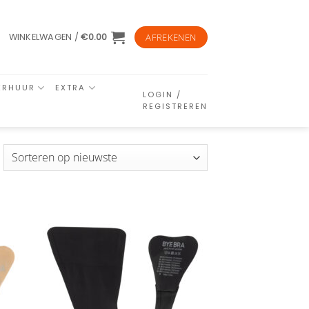
WINKELWAGEN /
€
0.00
AFREKENEN
ERHUUR
EXTRA
LOGIN /
REGISTREREN
esorteerd
p
euwste
n
Aan
ijst
verlanglijst
gen
toevoegen