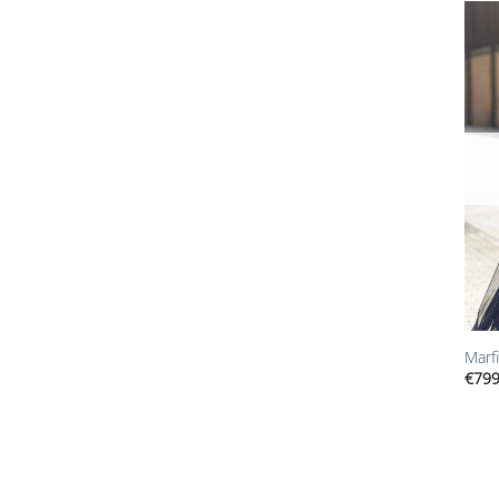
+
Marfi
€
799