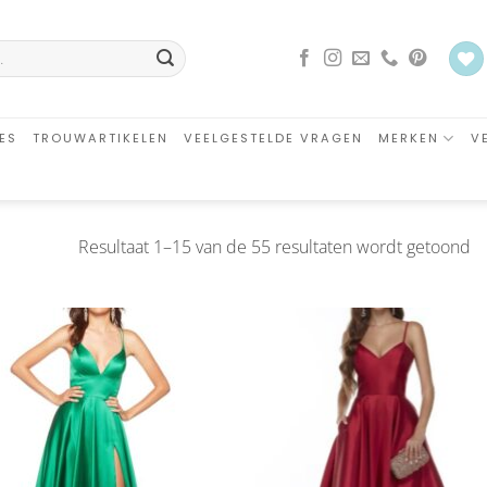
ES
TROUWARTIKELEN
VEELGESTELDE VRAGEN
MERKEN
V
G
Resultaat 1–15 van de 55 resultaten wordt getoond
o
ni
Aan
Aa
verlanglijst
verlangl
toevoegen
toevoe