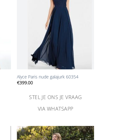
gen
toevoegen
+
Alyce Paris nude galajurk 60354
€
399.00
STEL JE ONS JE VRAAG
VIA WHATSAPP