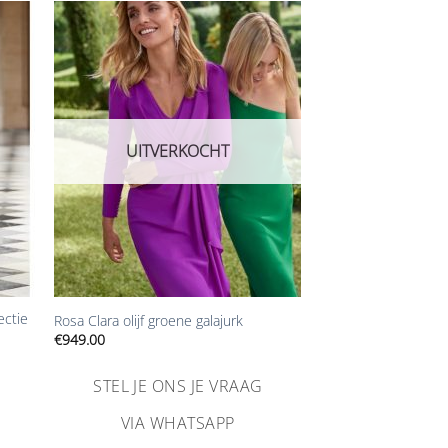
n
Aan
ijst
verlanglijst
gen
toevoegen
UITVERKOCHT
+
ectie
Rosa Clara olijf groene galajurk
€
949.00
STEL JE ONS JE VRAAG
VIA WHATSAPP