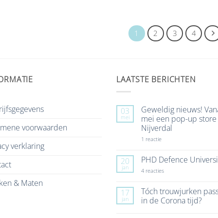
1
2
3
4
ORMATIE
LAATSTE BERICHTEN
ijfsgegevens
Geweldig nieuws! Van
03
mei
mei een pop-up store 
emene voorwaarden
Nijverdal
op
1 reactie
acy verklaring
Geweldig
nieuws!
Vanaf
PHD Defence Universi
20
act
7
jan
mei
op
4 reacties
een
PHD
ken & Maten
pop-
Defence
up
University
Tóch trouwjurken pas
17
store
jan
in de Corona tijd?
in
Nijverdal
Geen
reacties