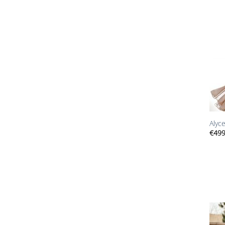
+
Alyc
€
499