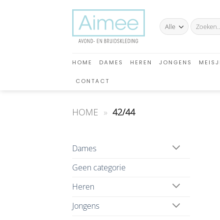
Ga
naar
Zoeken
inhoud
naar:
HOME
DAMES
HEREN
JONGENS
MEISJ
CONTACT
HOME
»
42/44
Dames
Geen categorie
Heren
Jongens