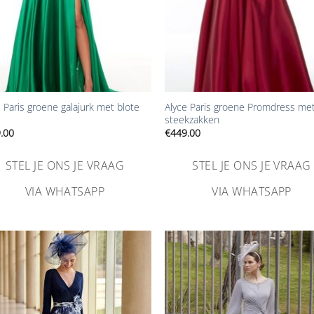
+
 Paris groene galajurk met blote
Alyce Paris groene Promdress me
steekzakken
.00
€
449.00
STEL JE ONS JE VRAAG
STEL JE ONS JE VRAAG
VIA WHATSAPP
VIA WHATSAPP
Aan
Aa
verlanglijst
verlangl
toevoegen
toevoe