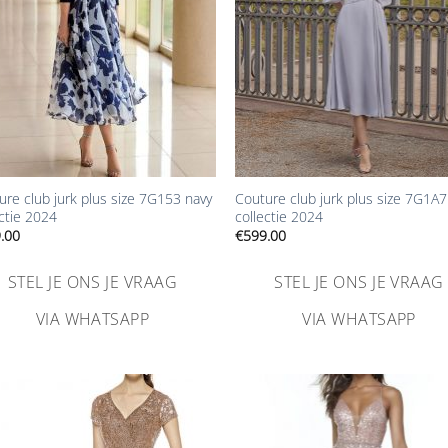
+
ure club jurk plus size 7G153 navy
Couture club jurk plus size 7G1A7
ectie 2024
collectie 2024
.00
€
599.00
STEL JE ONS JE VRAAG
STEL JE ONS JE VRAAG
VIA WHATSAPP
VIA WHATSAPP
Aan
Aa
verlanglijst
verlangl