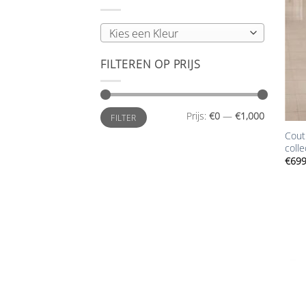
Kies een Kleur
FILTEREN OP PRIJS
+
Min.
Max.
Prijs:
€0
—
€1,000
FILTER
prijs
prijs
Cout
coll
€
699