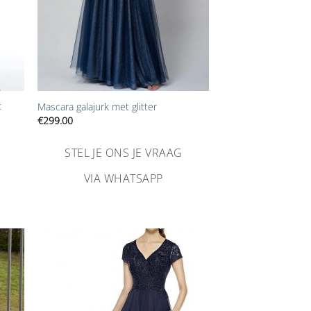
+
t
Mascara galajurk met glitter
€
299.00
STEL JE ONS JE VRAAG
VIA WHATSAPP
n
Aan
ijst
verlanglijst
gen
toevoegen