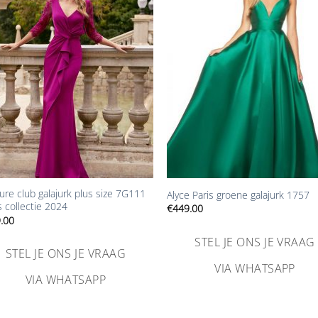
Aan
Aa
verlanglijst
verlangl
toevoegen
toevoe
+
ure club galajurk plus size 7G111
Alyce Paris groene galajurk 1757
s collectie 2024
€
449.00
.00
STEL JE ONS JE VRAAG
STEL JE ONS JE VRAAG
VIA WHATSAPP
VIA WHATSAPP