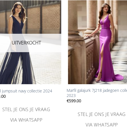
Aan
Aa
verlanglijst
verlangl
toevoegen
toevoe
UITVERKOCHT
+
Marfil galajurk 7J218 jadegoen coll
l jumpsuit navy collectie 2024
2023
.00
€
599.00
STEL JE ONS JE VRAAG
STEL JE ONS JE VRAAG
VIA WHATSAPP
VIA WHATSAPP