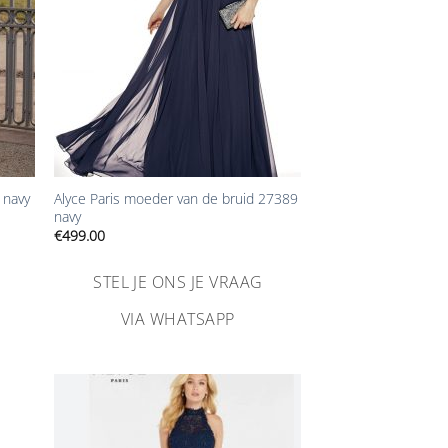
+
 navy
Alyce Paris moeder van de bruid 27389
navy
€
499.00
STEL JE ONS JE VRAAG
VIA WHATSAPP
n
Aan
ijst
verlanglijst