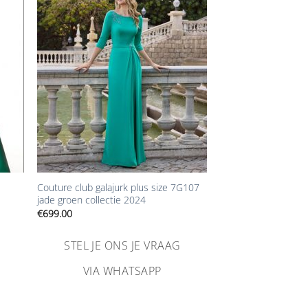
n
Aan
ijst
verlanglijst
gen
toevoegen
+
Couture club galajurk plus size 7G107
jade groen collectie 2024
€
699.00
STEL JE ONS JE VRAAG
VIA WHATSAPP