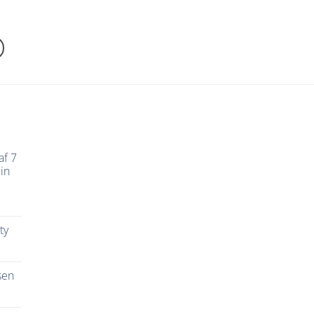
af 7
in
ty
sen