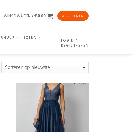
WINKELWAGEN /
€
0.00
AFREKENEN
ERHUUR
EXTRA
LOGIN /
REGISTREREN
esorteerd
p
euwste
n
Aan
ijst
verlanglijst
gen
toevoegen