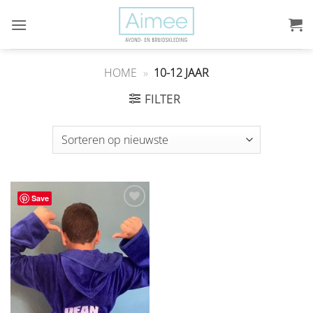
Ga
naar
inhoud
HOME
»
10-12 JAAR
FILTER
Save
Aan
verlanglijst
toevoegen