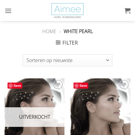
Ga
naar
inhoud
HOME
»
WHITE PEARL
FILTER
Save
Save
Aan
Aan
verlanglijst
verlanglijst
toevoegen
toevoegen
UITVERKOCHT