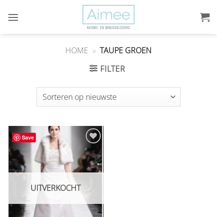
Ga
naar
inhoud
HOME
»
TAUPE GROEN
FILTER
Save
Aan
verlanglijst
toevoegen
UITVERKOCHT