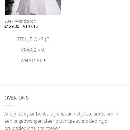
2047 Avondjapon
Prijsklasse:
€
129.00
-
€
147.15
€129.00
tot
€147.15
STEL JE ONS JE
VRAAG VIA
WHATSAPP
OVER ONS
Al bijna 25 jaar bent u bij ons aan het juiste adres om in
een ongedwongen sfeer prachtige avondkleding of
bruidskleding uit te zoeken.